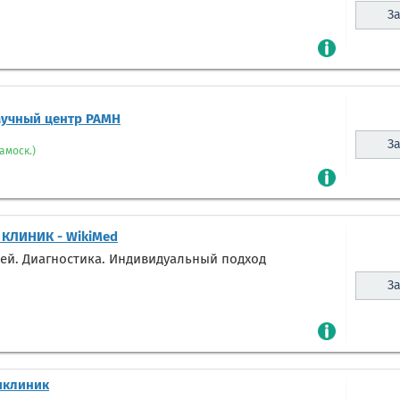
За
аучный центр РАМН
За
амоск.)
 КЛИНИК - WikiMed
ей. Диагностика. Индивидуальный подход
За
иклиник