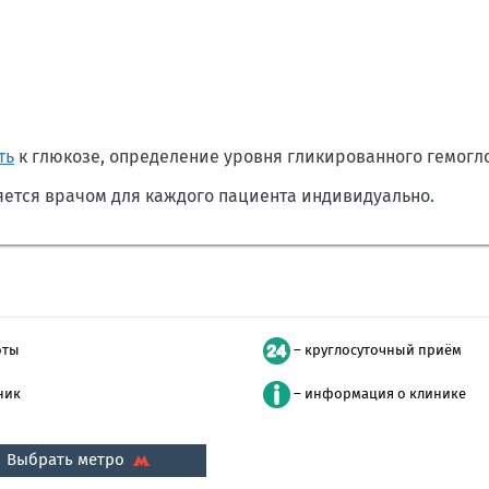
ть
к глюкозе, определение уровня гликированного гемогл
яется врачом для каждого пациента индивидуально.
оты
– круглосуточный приём
ник
– информация о клинике
Выбрать метро