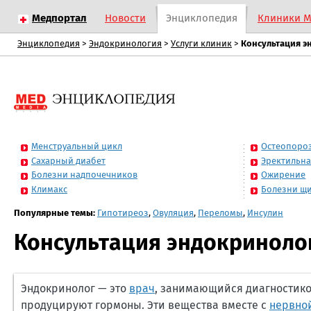
Медпортал
Новости
Энциклопедия
Клиники 
Энциклопедия
>
Эндокринология
>
Услуги клиник
>
Консультация э
Менструальный цикл
Остеопоро
Сахарный диабет
Эректильна
Болезни надпочечников
Ожирение
Климакс
Болезни щ
Популярные темы:
Гипотиреоз
,
Овуляция
,
Переломы
,
Инсулин
Консультация эндокриноло
Эндокринолог — это
врач
, занимающийся диагностико
продуцируют гормоны. Эти вещества вместе с
нервно