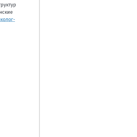
труктур
нские
колог-