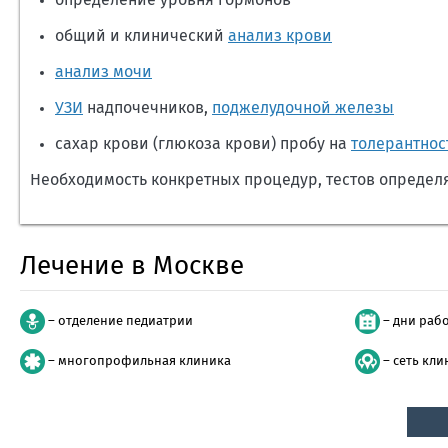
определение уровня гормонов
общий и клинический
анализ крови
анализ мочи
УЗИ
надпочечников,
поджелудочной железы
сахар крови (глюкоза крови) пробу на
толерантнос
Необходимость конкретных процедур, тестов определ
Лечение в Москве
– отделение педиатрии
– дни раб
– многопрофильная клиника
– сеть кли