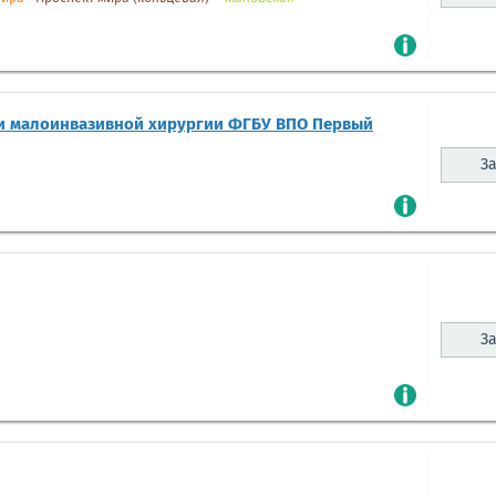
и малоинвазивной хирургии ФГБУ ВПО Первый
За
За