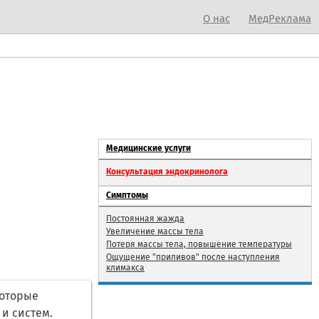
О нас
МедРеклама
Медицинские услуги
Консультация эндокринолога
Симптомы
Постоянная жажда
Увеличение массы тела
Потеря массы тела, повышение температуры
Ощущение "приливов" после наступления
климакса
которые
и систем.