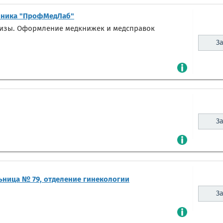
ника "ПрофМедЛаб"
лизы. Оформление медкнижек и медсправок
За
За
ьница № 79, отделение гинекологии
За