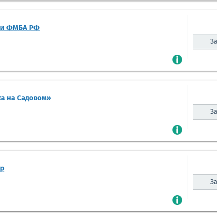
ии ФМБА РФ
За
а на Садовом»
За
тр
За