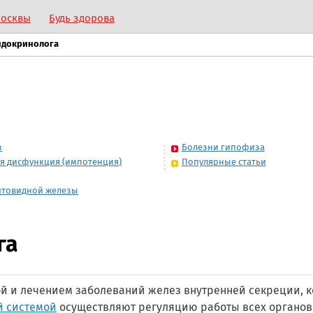
Москвы
Будь здорова
ндокринолога
з
Болезни гипофиза
я дисфункция (импотенция)
Популярные статьи
итовидной железы
га
й и лечением заболеваний желез внутренней секреции, 
й системой
осуществляют регуляцию работы всех органов 