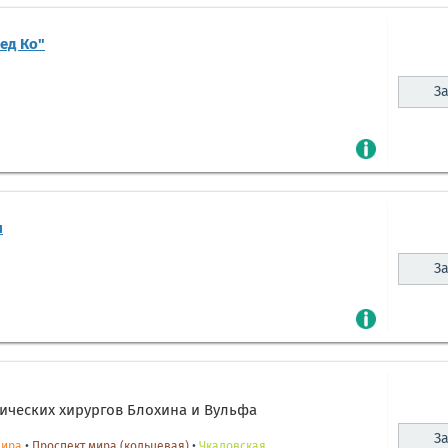
ед Ко"
За
и
За
ических хирургов Блохина и Вульфа
За
Мира
•
Проспект мира (кольцевая)
•
Чкаловская