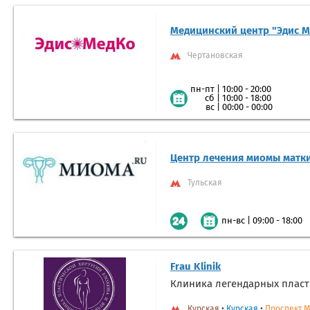
Медицинский центр "Эдис М
Чертановская
|
10:00 - 20:00
пн-пт
|
10:00 - 18:00
сб
|
00:00 - 00:00
вс
Центр лечения миомы матк
Тульская
|
09:00 - 18:00
пн-вс
Frau Klinik
Клиника легендарных пласт
Курская
•
Курская
•
Проспект 