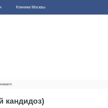
и
Клиники Москвы
андидоз)
 кандидоз)