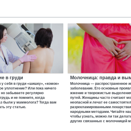
е в груди
Молочница: правда и вы
у себя в груди «шишку», «комок»
Молочница — распространенное 
е уплотнение? Или пока ничего
заболевание. Его основные прояв
 но забываете регулярно
жжение и творожистые выделения
грудь и не помните, когда
путей. Женщины часто считают м
з были у маммолога? Тогда вам
неопасной и лечат ее самостояте
ать эту статью.
разрекламированными лекарства
народными методами. Читайте на
чтобы узнать, можно ли так делать
других связанных с молочницей 