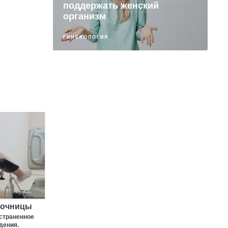
поддержать женский
организм
ГИНЕКОЛОГИЯ
лочницы
страненное
дения.