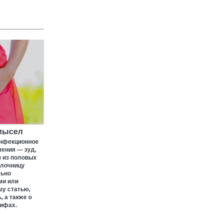
мысел
инфекционное
ления — зуд,
 из половых
олочницу
льно
ми или
шу статью,
, а также о
мифах.