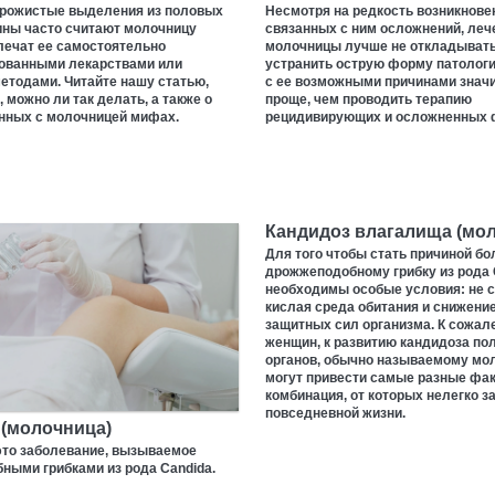
орожистые выделения из половых
Несмотря на редкость возникнове
ины часто считают молочницу
связанных с ним осложнений, леч
лечат ее самостоятельно
молочницы лучше не откладывать
ованными лекарствами или
устранить острую форму патологи
етодами. Читайте нашу статью,
с ее возможными причинами знач
, можно ли так делать, а также о
проще, чем проводить терапию
анных с молочницей мифах.
рецидивирующих и осложненных 
Кандидоз влагалища (мо
Для того чтобы стать причиной бо
дрожжеподобному грибку из рода 
необходимы особые условия: не 
кислая среда обитания и снижени
защитных сил организма. К сожал
женщин, к развитию кандидоза по
органов, обычно называемому мо
могут привести самые разные фак
комбинация, от которых нелегко з
повседневной жизни.
 (молочница)
это заболевание, вызываемое
ными грибками из рода Candida.