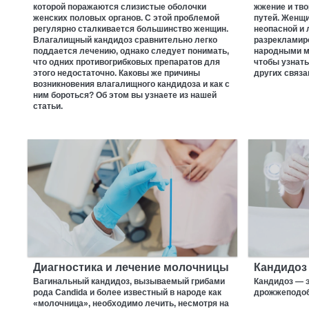
которой поражаются слизистые оболочки
жжение и тв
женских половых органов. С этой проблемой
путей. Женщ
регулярно сталкивается большинство женщин.
неопасной и 
Влагалищный кандидоз сравнительно легко
разрекламир
поддается лечению, однако следует понимать,
народными м
что одних противогрибковых препаратов для
чтобы узнать
этого недостаточно. Каковы же причины
других связ
возникновения влагалищного кандидоза и как с
ним бороться? Об этом вы узнаете из нашей
статьи.
Диагностика и лечение молочницы
Кандидоз
Вагинальный кандидоз, вызываемый грибами
Кандидоз — 
рода Candida и более известный в народе как
дрожжеподоб
«молочница», необходимо лечить, несмотря на