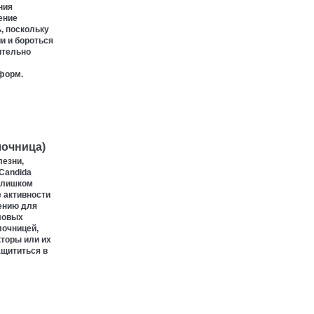
ния
ение
, поскольку
и и бороться
ительно
форм.
лочница)
лезни,
Candida
слишком
е активности
ению для
ловых
лочницей,
торы или их
ащититься в