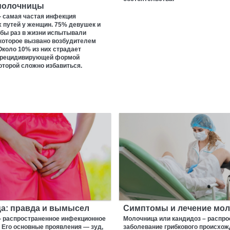
молочницы
 самая частая инфекция
 путей у женщин. 75% девушек и
 бы раз в жизни испытывали
 которое вызвано возбудителем
коло 10% из них страдает
 рецидивирующей формой
которой сложно избавиться.
а: правда и вымысел
Симптомы и лечение мо
 распространенное инфекционное
Молочница или кандидоз – распро
 Его основные проявления — зуд,
заболевание грибкового происхож