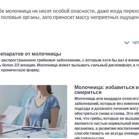
бе молочница не несет особой опасности, даже когда перех
 половые органы, зато приносит массу неприятных ощущен
репаратов от молочницы
распространенное грибковое заболевание, с которым хотя бы раз в жизн
ь более 2/3 женщин. Молочница может вызывать сильный дискомфорт, а т
в хроническую форму.
Молочница: избавиться 
смириться
Молочница или кандидоз относитс
заболеваний, которые без компле
подхода и должного лечения могу
обостряться снова и снова. Это о
тем, что грибы, которые ее вызыв
являются частью нормальной ми
организма, а развитию воспаления
способствовать не всегда очевид
обстоятельства.