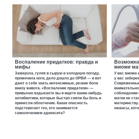
Воспаление придатков: правда и
Возможна
мифы
миоме ма
Замерзла, гуляя в сырую и холодную погоду,
У вас миома 
промочила ноги, дело дошло до ОРВИ — и вот
у вас забере
дают о себе знать интенсивные, резкие боли
Современные
внизу живота. «Воспаление придатков» —
внимательно
привычно вздыхаете вы и ищете какие-нибудь
соблюдении 
антибиотики, которые быстро сняли бы боль и
матки не ста
принесли облегчение. Какая опасность
материнству.
подстерегает тех, кто занимается
нюансы, кото
самолечением аднексита?