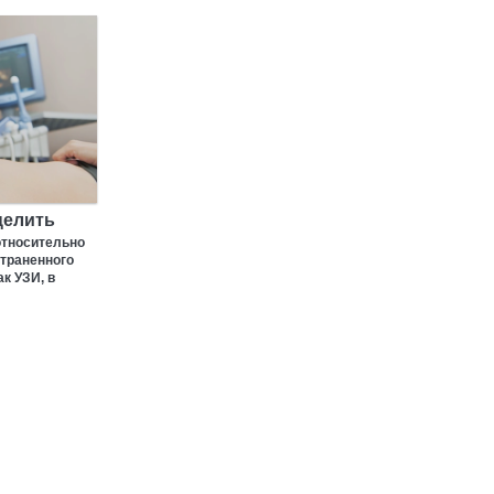
целить
относительно
страненного
к УЗИ, в