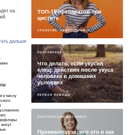
ТОП-15 препаратов при
одит на
цистите
ий.
УРОЛОГИЯ, НЕФРОЛОГИЯ
ПОПУЛЯРНОЕ
и
Что делать, если укусил
акже
клещ: действия после укуса
человека в домашних
условиях
или
ПЕРВАЯ ПОМОЩЬ
я к числу
ксного
т
бусловлено
ают,
ПАРТНЕРСКИЙ МАТЕРИАЛ
крофлоры
 могут
ные
Пременопауза: что это и как