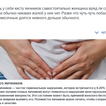
ь у себя кисту яичников самостоятельно женщина вряд ли с
и обычно никаких жалоб у нее нет. Разве что чуть-чуть поба
 месячные длятся немного дольше обычного.
оз яичников
ичников — частое гормональное нарушение, которое встречается у 8-20%
ме поликистозных яичников) могут появляться нарушения менструальног
изменения внешности. Это состояние может быть причиной женского бесп
о вовремя выявить его. Поликистоз яичников нужно лечить, чтобы сохран
ь к зачатию.