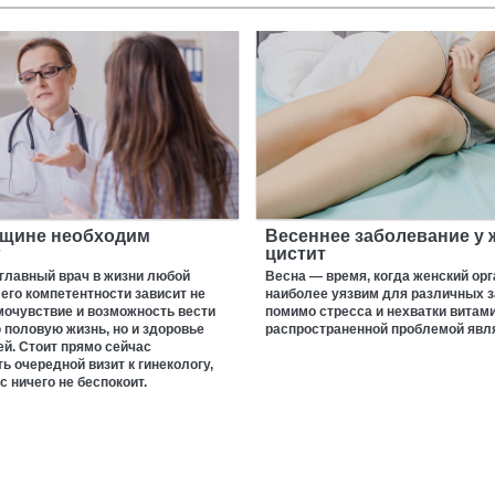
нщине необходим
Весеннее заболевание у
г
цистит
главный врач в жизни любой
Весна — время, когда женский ор
его компетентности зависит не
наиболее уязвим для различных з
мочувствие и возможность вести
помимо стресса и нехватки витам
половую жизнь, но и здоровье
распространенной проблемой явля
й. Стоит прямо сейчас
ь очередной визит к гинекологу,
с ничего не беспокоит.