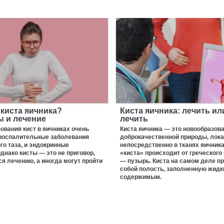
 киста яичника?
Киста яичника: лечить ил
 и лечение
лечить
ования кист в яичниках очень
Киста яичника — это новообразов
 воспалительные заболевания
доброкачественной природы, лок
го таза, и эндокринные
непосредственно в тканях яичника
днако кисты — это не приговор,
«киста» происходит от греческого 
я лечению, а иногда могут пройти
— пузырь. Киста на самом деле п
собой полость, заполненную жид
содержимым.