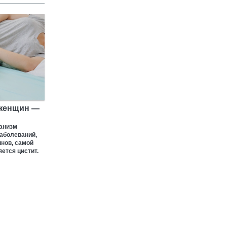
 женщин —
ганизм
аболеваний,
инов, самой
ется цистит.