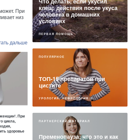
Что делать, если укусил
клещ: действия после укуса
может. При
человека в домашних
ливает низ
условиях
ПЕРВАЯ ПОМОЩЬ
ПОПУЛЯРНОЕ
ТОП-15 препаратов при
цистите
УРОЛОГИЯ, НЕФРОЛОГИЯ
 женщин¹. При
о цикла,
ПАРТНЕРСКИЙ МАТЕРИАЛ
лодия,
ить здоровье
Пременопауза: что это и как