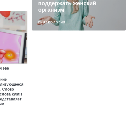
поддержать женский
организм
ГИНЕКОЛОГИЯ
и не
ание
ализующееся
. Слово
слова kystis
редставляет
ким