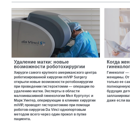
Удаление матки: новые
Когда же
возможности роботохирургии
гинеколо
Хирурги самого крупного американского центра
Гинеколог — 
роботизированной хирургии miVIP Surgery
женщины. От 
открыли новые возможности ротобохирургии
только ее са
при проведении гистерэктомии — операции по
полноценную 
удалению матки. Эксперты в области
будущих дете
малоинвазивной гинекологии Мел Куртулус и
запланироват
Марк Уинтер, оперирующие в клинике хирургии
даже если ва
miVIP, проводят гистерэктомию при помощи
роботов-хирургов Da Vinci однопортовым
методом всего через один прокол в пупке
пациента.