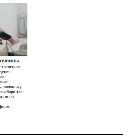
лочницы
страненное
дения.
ния
ение
, поскольку
и и бороться
ительно
форм.