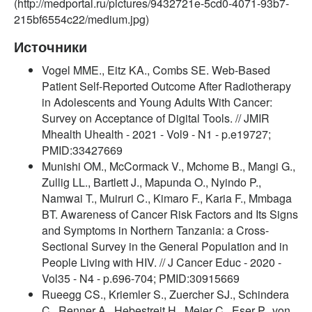
(http://medportal.ru/pictures/9432721e-5cd0-4071-93b7-
215bf6554c22/medium.jpg)
Источники
Vogel MME., Eitz KA., Combs SE. Web-Based
Patient Self-Reported Outcome After Radiotherapy
in Adolescents and Young Adults With Cancer:
Survey on Acceptance of Digital Tools. // JMIR
Mhealth Uhealth - 2021 - Vol9 - N1 - p.e19727;
PMID:33427669
Munishi OM., McCormack V., Mchome B., Mangi G.,
Zullig LL., Bartlett J., Mapunda O., Nyindo P.,
Namwai T., Muiruri C., Kimaro F., Karia F., Mmbaga
BT. Awareness of Cancer Risk Factors and Its Signs
and Symptoms in Northern Tanzania: a Cross-
Sectional Survey in the General Population and in
People Living with HIV. // J Cancer Educ - 2020 -
Vol35 - N4 - p.696-704; PMID:30915669
Rueegg CS., Kriemler S., Zuercher SJ., Schindera
C., Renner A., Hebestreit H., Meier C., Eser P., von