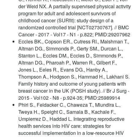
der Weid NX. A partially supervised physical activity
program for adult and adolescent survivors of
childhood cancer (SURfit): study design of a
randomized controlled trial [NCT02730767]. // BMC
Cancer - 2017 - Vol17 - N1 - p.822; PMID:29207962
Eccles BK., Copson ER., Cutress RI., Maishman T.,
Altman DG., Simmonds P., Gerty SM., Durcan L.,
Stanton L., Eccles DM., Eccles D., Simmonds P.,
Altman DG., Pharoah P., Warren R., Gilbert F.,
Jones L., Eeles R., Evans DG., Hanby A.,
Thompson A., Hodgson S., Hammad H., Lakhani S.
Family history and outcome of young patients with
breast cancer in the UK (POSH study). // Br J Surg -
2015 - Vol102 - N8 - p.924-35; PMID:25989914
Phiri S., Feldacker C., Chaweza T., Mlundira L.,
Tweya H., Speight C., Samala B., Kachale F.,
Umpierrez D., Haddad L. Integrating reproductive
health services into HIV care: strategies for
successful implementation in a low-resource HIV