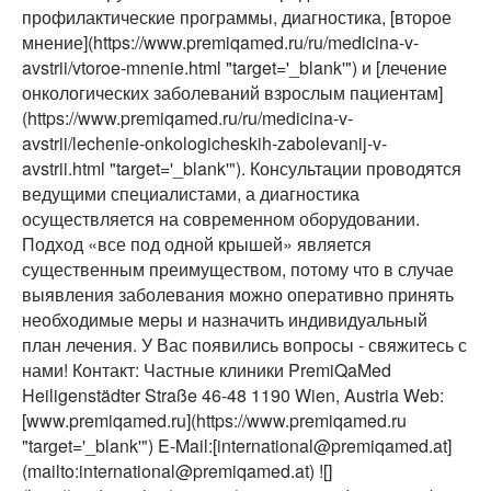
профилактические программы, диагностика, [второе
мнение](https://www.premiqamed.ru/ru/medicina-v-
avstrii/vtoroe-mnenie.html "target='_blank'") и [лечение
онкологических заболеваний взрослым пациентам]
(https://www.premiqamed.ru/ru/medicina-v-
avstrii/lechenie-onkologicheskih-zabolevanij-v-
avstrii.html "target='_blank'"). Консультации проводятся
ведущими специалистами, а диагностика
осуществляется на современном оборудовании.
Подход «все под одной крышей» является
существенным преимуществом, потому что в случае
выявления заболевания можно оперативно принять
необходимые меры и назначить индивидуальный
план лечения. У Вас появились вопросы - свяжитесь с
нами! Контакт: Частные клиники PremiQaMed
Heiligenstädter Straße 46-48 1190 Wien, Austria Web:
[www.premiqamed.ru](https://www.premiqamed.ru
"target='_blank'") E-Mail:[international@premiqamed.at]
(mailto:international@premiqamed.at) ![]