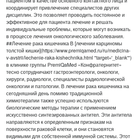
пациентом в качестве основного контактного лица и
координирует привлечение специалистов других
дисциплин. Это позволяет проводить постоянное и
эффективное для пациента лечение и решать
индивидуальные проблемы, которые могут возникать
в процессе лечения онкологического заболевания.
##Лечение рака кишечника В [лечении карциномы
толстой кишки](https://www.premiqamed.ru/ru/medicina-
v-avstrii/lechenie-raka-kishechnika.html "target='_blank'")
в клинике группы PremiQaMed «Конфратернитет»
тесно сотрудничают гастроэнтерологи, онкологи,
хирурги, радиологи, специалисты радиологической
онкологии и патологии. В лечении рака кишечника на
сегодняшний день помимо традиционной
химиотерапии также успешно используются
биологические методы терапии с применением
искусственно синтезированных антител. Эти антитела
направляются к определенным признакам на
поверхности раковой клетки, и они становятся
видимыми для собственной иммунной системы. Этот