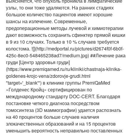
выясняется, что опухоль проникла в лимфатические
узлы, то они тоже удаляются. На ранних стадиях
большое количество пациентов имеют хорошие
шансы на излечение. Современные,
предоперационные методы лучевой и химиотерапии
дают возможность сохранить сфинктер прямой кишки
в 9 из 10 случаях. Только в 10 % случаев требуется
колостома. ![](http://medportal.ru/pictures/d2674f0f-6b0f-
425c-8ec0-548465238ad7/medium.jpg) ##Лечение рака
груди [Центр здоровья груди]
(https://www.premiqamed.ru/ru/kliniki/chastnaja-klinika-
goldenes-krojc-vena/zdorovje-grudi.html
"target='_blank'") в клинике группы PremiQaMed
«Голденес Кройц» сертифицирован по
международному стандарту DOC-CERT. Благодаря
постановке четкого диагноза посредством
томосинтеза (3D маммографии) удается распознать
на 40 процентов больше случаев наличия
злокачественных образований и на 15 процентов
уменьшить вероятность неправильно поставленных