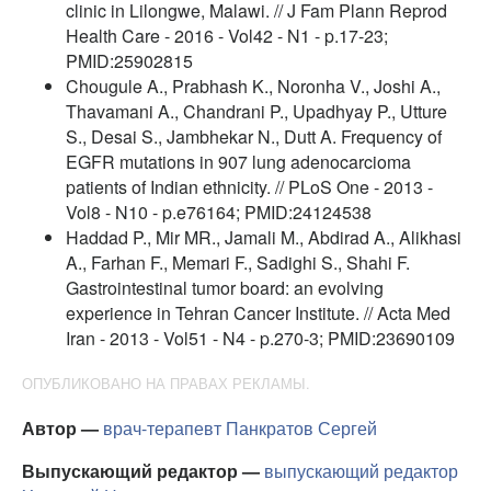
clinic in Lilongwe, Malawi. // J Fam Plann Reprod
Health Care - 2016 - Vol42 - N1 - p.17-23;
PMID:25902815
Chougule A., Prabhash K., Noronha V., Joshi A.,
Thavamani A., Chandrani P., Upadhyay P., Utture
S., Desai S., Jambhekar N., Dutt A. Frequency of
EGFR mutations in 907 lung adenocarcioma
patients of Indian ethnicity. // PLoS One - 2013 -
Vol8 - N10 - p.e76164; PMID:24124538
Haddad P., Mir MR., Jamali M., Abdirad A., Alikhasi
A., Farhan F., Memari F., Sadighi S., Shahi F.
Gastrointestinal tumor board: an evolving
experience in Tehran Cancer Institute. // Acta Med
Iran - 2013 - Vol51 - N4 - p.270-3; PMID:23690109
ОПУБЛИКОВАНО НА ПРАВАХ РЕКЛАМЫ.
Автор —
врач-терапевт
Панкратов Сергей
Выпускающий редактор —
выпускающий редактор