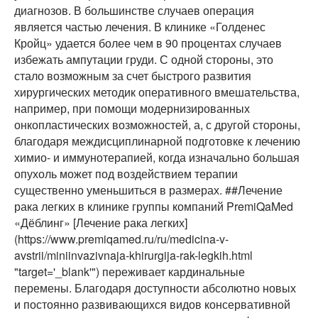
диагнозов. В большинстве случаев операция
является частью лечения. В клинике «Голденес
Кройц» удается более чем в 90 процентах случаев
избежать ампутации груди. С одной стороны, это
стало возможным за счет быстрого развития
хирургических методик оперативного вмешательства,
например, при помощи модернизированных
онкопластических возможностей, а, с другой стороны,
благодаря междисциплинарной подготовке к лечению
химио- и иммунотерапией, когда изначально большая
опухоль может под воздействием терапии
существенно уменьшиться в размерах. ##Лечение
рака легких в клинике группы компаний PremiQaMed
«Дёблинг» [Лечение рака легких]
(https://www.premiqamed.ru/ru/medicina-v-
avstrii/miniinvazivnaja-khirurgija-rak-legkih.html
"target='_blank'") переживает кардинальные
перемены. Благодаря доступности абсолютно новых
и постоянно развивающихся видов консервативной