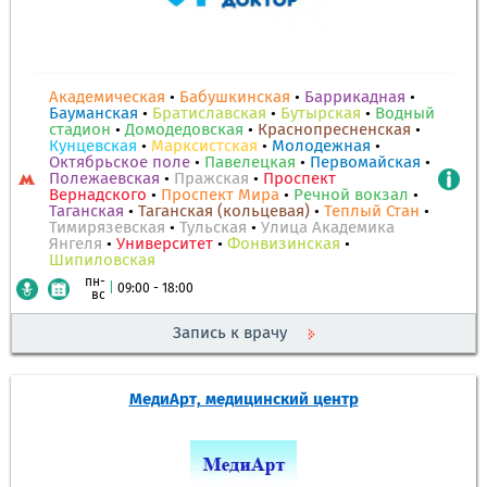
Академическая
•
Бабушкинская
•
Баррикадная
•
Бауманская
•
Братиславская
•
Бутырская
•
Водный
стадион
•
Домодедовская
•
Краснопресненская
•
Кунцевская
•
Марксистская
•
Молодежная
•
Октябрьское поле
•
Павелецкая
•
Первомайская
•
Полежаевская
•
Пражская
•
Проспект
Вернадского
•
Проспект Мира
•
Речной вокзал
•
Таганская
•
Таганская (кольцевая)
•
Теплый Стан
•
Тимирязевская
•
Тульская
•
Улица Академика
Янгеля
•
Университет
•
Фонвизинская
•
Шипиловская
пн-
|
09:00 - 18:00
вс
Запись к врачу
МедиАрт, медицинский центр