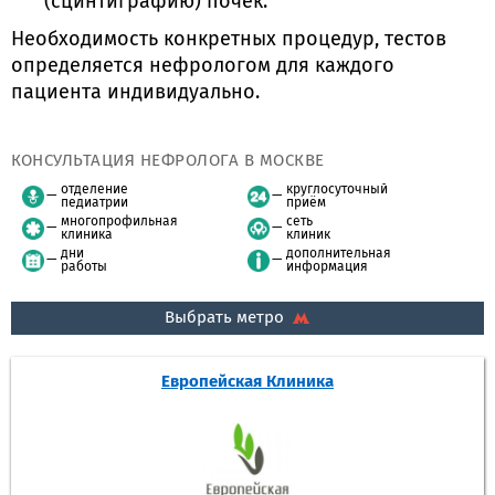
(сцинтиграфию) почек.
Необходимость конкретных процедур, тестов
определяется нефрологом для каждого
пациента индивидуально.
КОНСУЛЬТАЦИЯ НЕФРОЛОГА В МОСКВЕ
отделение
круглосуточный
педиатрии
приём
многопрофильная
сеть
клиника
клиник
дни
дополнительная
работы
информация
Выбрать метро
Европейская Клиника