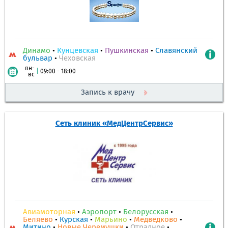
Динамо
•
Кунцевская
•
Пушкинская
•
Славянский
бульвар
•
Чеховская
пн-
|
09:00 - 18:00
вс
Запись к врачу
Сеть клиник «МедЦентрСервис»
Авиамоторная
•
Аэропорт
•
Белорусская
•
Беляево
•
Курская
•
Марьино
•
Медведково
•
Митино
•
Новые Черемушки
•
Отрадное
•