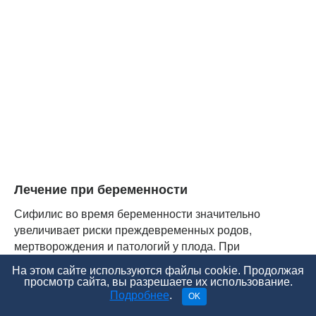
Лечение при беременности
Сифилис во время беременности значительно
увеличивает риски преждевременных родов,
мертворождения и патологий у плода. При
инфицировании матери в начале беременности,
На этом сайте используются файлы cookie. Продолжая
велика вероятность выкидыша и внутриутробной
просмотр сайта, вы разрешаете их использование.
гибели плода, в случае инфицирования матери на
Подробнее
.
OK
поздних сроках беременности возникает