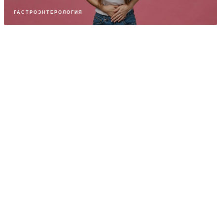
ГАСТРОЭНТЕРОЛОГИЯ
ПАРТНЕРСКИЙ МАТЕРИАЛ
Снузелен: сенсорная комната как
«приятный» терапевтический подход
НЕРВНЫЕ БОЛЕЗНИ
ПАРТНЕРСКИЙ МАТЕРИАЛ
Реабилитолог Стефас Елефтериос: даже
если шансы ничтожно малы, мы их
используем!
НЕРВНЫЕ БОЛЕЗНИ