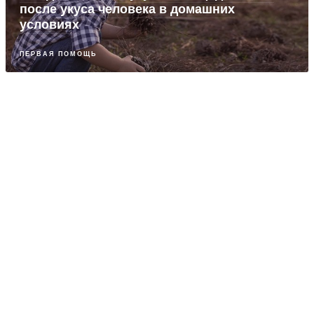
после укуса человека в домашних
условиях
ПЕРВАЯ ПОМОЩЬ
ПАРТНЕРСКИЙ МАТЕРИАЛ
Снузелен: сенсорная комната как
«приятный» терапевтический подход
НЕРВНЫЕ БОЛЕЗНИ
ПАРТНЕРСКИЙ МАТЕРИАЛ
Реабилитолог Стефас Елефтериос: даже
если шансы ничтожно малы, мы их
используем!