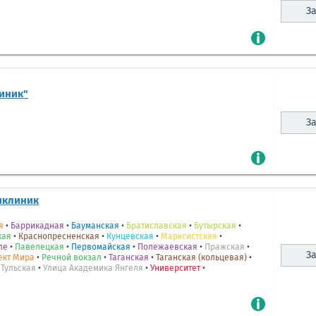
За
иник"
За
иклиник
я
•
Баррикадная
•
Бауманская
•
Братиславская
•
Бутырская
•
кая
•
Краснопресненская
•
Кунцевская
•
Марксистская
•
ле
•
Павелецкая
•
Первомайская
•
Полежаевская
•
Пражская
•
За
ект Мира
•
Речной вокзал
•
Таганская
•
Таганская (кольцевая)
•
•
Тульская
•
Улица Академика Янгеля
•
Университет
•