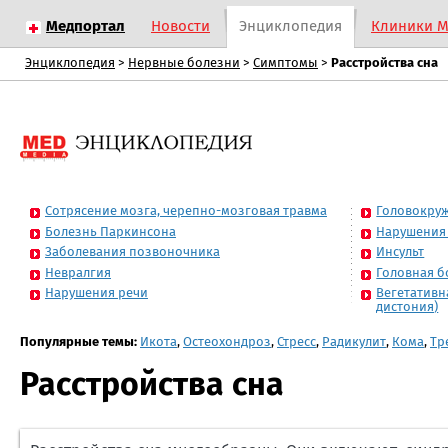
Медпортал
Новости
Энциклопедия
Клиники 
Энциклопедия
>
Нервные болезни
>
Симптомы
>
Расстройства сна
Сотрясение мозга, черепно-мозговая травма
Головокруж
Болезнь Паркинсона
Нарушения 
Заболевания позвоночника
Инсульт
Невралгия
Головная б
Нарушения речи
Вегетативн
дистония)
Популярные темы:
Икота
,
Остеохондроз
,
Стресс
,
Радикулит
,
Кома
,
Тр
Расстройства сна