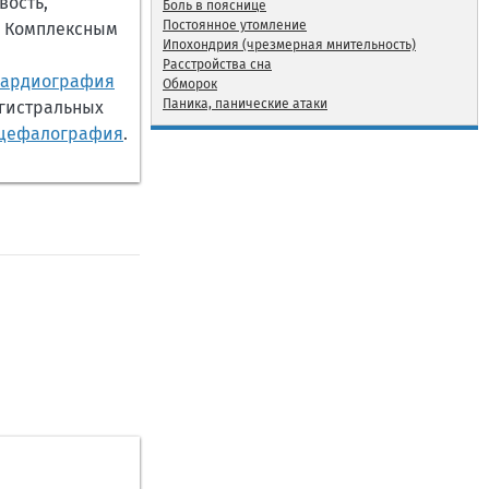
вость,
Боль в пояснице
Постоянное утомление
. Комплексным
Ипохондрия (чрезмерная мнительность)
Расстройства сна
кардиография
Обморок
Паника, панические атаки
гистральных
нцефалография
.