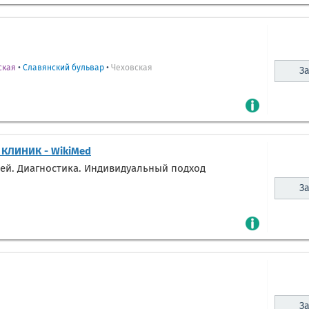
ская
•
Славянский бульвар
•
Чеховская
За
 КЛИНИК - WikiMed
ей. Диагностика. Индивидуальный подход
За
За