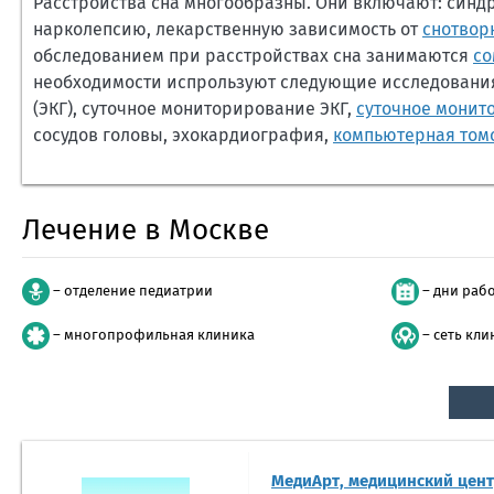
Расстройства сна многообразны. Они включают: синд
нарколепсию, лекарственную зависимость от
снотвор
обследованием при расстройствах сна занимаются
со
необходимости испрользуют следующие исследовани
(ЭКГ), суточное мониторирование ЭКГ,
суточное монит
сосудов головы, эхокардиография,
компьютерная том
Лечение в Москве
– отделение педиатрии
– дни раб
– многопрофильная клиника
– сеть кли
МедиАрт, медицинский цен