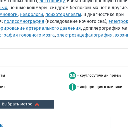
ром сонных апноэ,
бессонницу
, избыточную дневную сонли
ных
, ночные кошмары, синдром беспокойных ног и другие
мнологи
,
неврологи
,
психотерапевты
. В диагностике при
я:
полисомнография
(исследование ночного сна),
электро
орирование артериального давления
, допплерография ма
ография головного мозга
,
электроэнцефалография
,
эхоэ
оты
– круглосуточный приём
ник
– информация о клинике
Выбрать метро
тр