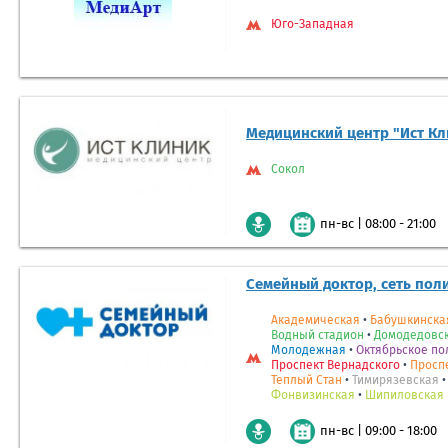
Юго-Западная
Медицинский центр "Ист Кл
Сокол
|
08:00 - 21:00
пн-вс
Семейный доктор, сеть пол
Академическая
•
Бабушкинска
Водный стадион
•
Домодедовс
Молодежная
•
Октябрьское по
Проспект Вернадского
•
Просп
Теплый Стан
•
Тимирязевская
Фонвизинская
•
Шипиловская
|
09:00 - 18:00
пн-вс