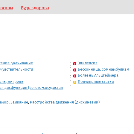
Москвы
Будь здорова
ение, укачивание
Эпилепсия
чувствительности
Бессонница, сомнамбулизм
Болезнь Альцгеймера
оль, мигрень
Популярные статьи
ая дисфункция (вегето-сосудистая
емор
,
Заикание
,
Расстройства движения (дискинезии)