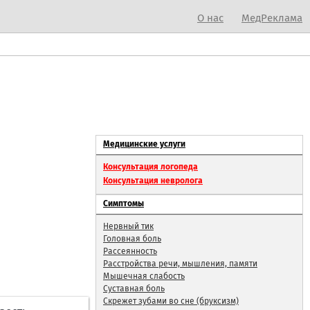
О нас
МедРеклама
Медицинские услуги
Консультация логопеда
Консультация невролога
Симптомы
Нервный тик
Головная боль
Рассеянность
Расстройства речи, мышления, памяти
Мышечная слабость
Суставная боль
Скрежет зубами во сне (бруксизм)