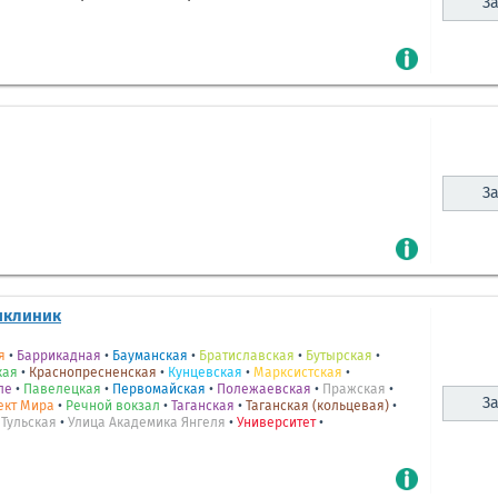
За
За
иклиник
я
•
Баррикадная
•
Бауманская
•
Братиславская
•
Бутырская
•
кая
•
Краснопресненская
•
Кунцевская
•
Марксистская
•
ле
•
Павелецкая
•
Первомайская
•
Полежаевская
•
Пражская
•
За
ект Мира
•
Речной вокзал
•
Таганская
•
Таганская (кольцевая)
•
•
Тульская
•
Улица Академика Янгеля
•
Университет
•