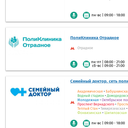
|
09:00 - 18:00
пн-вс
ПолиКлиника Отрадное
Отрадное
|
08:00 - 21:00
пн-пт
|
09:00 - 21:00
сб-вс
Семейный доктор, сеть пол
Академическая
•
Бабушкинска
Водный стадион
•
Домодедовс
Молодежная
•
Октябрьское по
Проспект Вернадского
•
Просп
Теплый Стан
•
Тимирязевская
Фонвизинская
•
Шипиловская
|
09:00 - 18:00
пн-вс