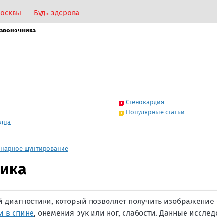
Москвы
Будь здорова
озвоночника
Стенокардия
Популярные статьи
рдца
я
онарное шунтирование
ника
й диагностики, который позволяет получить изображение
и в спине
, онемения рук или ног, слабости. Данные иссле