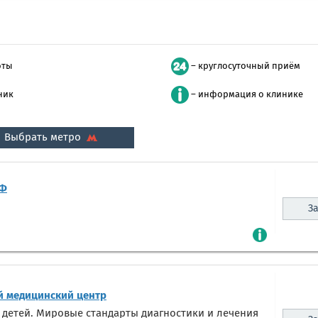
оты
– круглосуточный приём
ник
– информация о клинике
Выбрать метро
РФ
За
 медицинский центр
 детей. Мировые стандарты диагностики и лечения