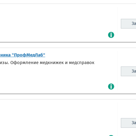
За
ника "ПрофМедЛаб"
лизы. Оформление медкнижек и медсправок
За
За