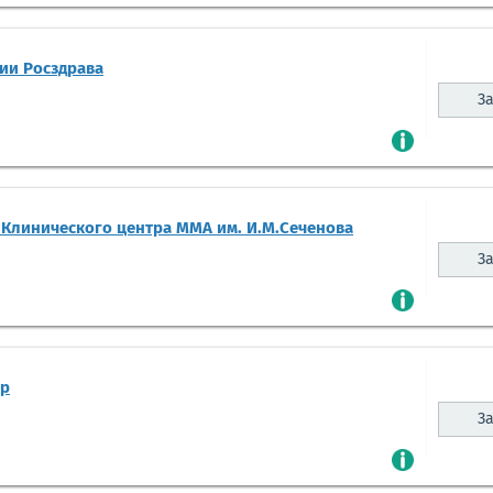
ии Росздрава
За
 Клинического центра ММА им. И.М.Сеченова
За
тр
За