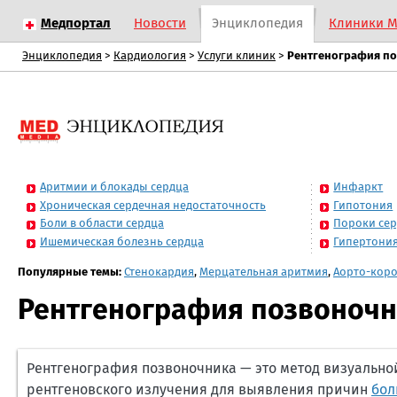
Медпортал
Новости
Энциклопедия
Клиники 
Энциклопедия
>
Кардиология
>
Услуги клиник
>
Рентгенография п
Аритмии и блокады сердца
Инфаркт
Хроническая сердечная недостаточность
Гипотония
Боли в области сердца
Пороки се
Ишемическая болезнь сердца
Гипертони
Популярные темы:
Стенокардия
,
Мерцательная аритмия
,
Аорто-кор
Рентгенография позвоноч
Рентгенография позвоночника — это метод визуально
рентгеновского излучения для выявления причин
бол