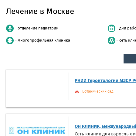
Лечение в Москве
– отделение педиатрии
– дни раб
– многопрофильная клиника
– сеть кли
РНИИ Геронтологии МЗСР 
Ботанический сад
ОН КЛИНИК, международный
Сеть клиник для взрослых и