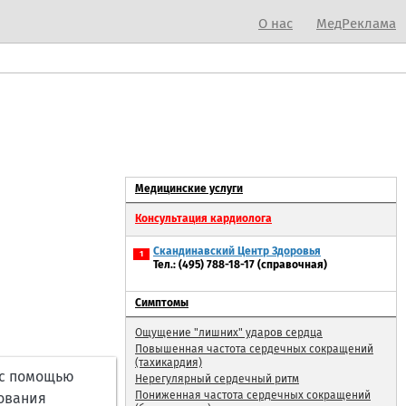
О нас
МедРеклама
Медицинские услуги
Консультация кардиолога
Скандинавский Центр Здоровья
1
Тел.: (495) 788-18-17 (справочная)
Симптомы
Ощущение "лишних" ударов сердца
Повышенная частота сердечных сокращений
(тахикардия)
 с помощью
Нерегулярный сердечный ритм
Пониженная частота сердечных сокращений
дования