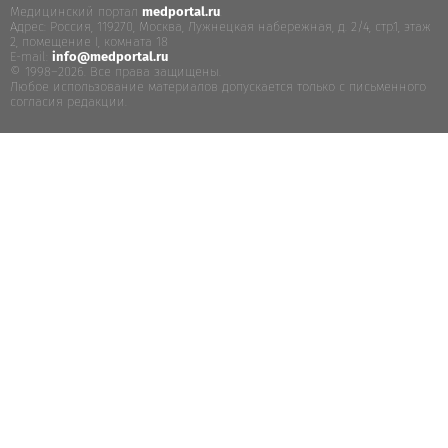
Медицинский портал
medportal.ru
.
Адрес: Россия, 119270, Москва, Лужнецкая набережная, д. 2/4, стр.1, этаж
2, помещение I, комната 18
E-mail:
info@medportal.ru
© 1998–2026. Все права защищены.
Любое использование материалов допускается только с письменного
согласия редакции.