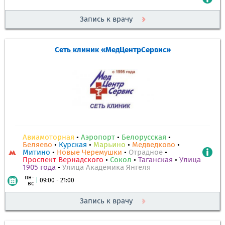
Запись к врачу
Сеть клиник «МедЦентрСервис»
Авиамоторная
•
Аэропорт
•
Белорусская
•
Беляево
•
Курская
•
Марьино
•
Медведково
•
Митино
•
Новые Черемушки
•
Отрадное
•
Проспект Вернадского
•
Сокол
•
Таганская
•
Улица
1905 года
•
Улица Академика Янгеля
пн-
|
09:00 - 21:00
вс
Запись к врачу