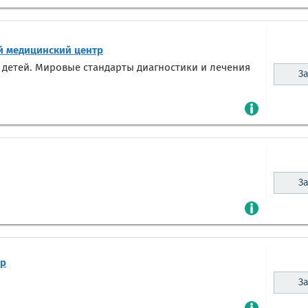
 медицинский центр
 детей. Мировые стандарты диагностики и лечения
За
За
тр
За