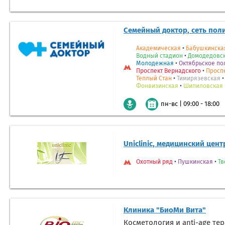
Семейный доктор, сеть пол
Академическая
•
Бабушкинска
Водный стадион
•
Домодедовс
Молодежная
•
Октябрьское по
Проспект Вернадского
•
Просп
Теплый Стан
•
Тимирязевская
Фонвизинская
•
Шипиловская
|
09:00 - 18:00
пн-вс
Uniclinic, медицинский цент
Охотный ряд
•
Пушкинская
•
Тв
Клиника "БиоМи Вита"
Косметология и anti-age те