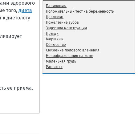
тами здорового
Папилломы
ме того,
диета
Положительный тест на беременность
 к диетологу
Целлюлит
Пожелтение зубов
Задержка менструации
Прыщи
ализирует
Морщины
Облысение
Снижение полового влечения
Новообразования на коже
Маленькая грудь
Растяжки
ть ее приема.