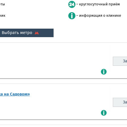
оты
– круглосуточный приём
ник
– информация о клинике
Выбрать метро
За
а на Садовом»
За