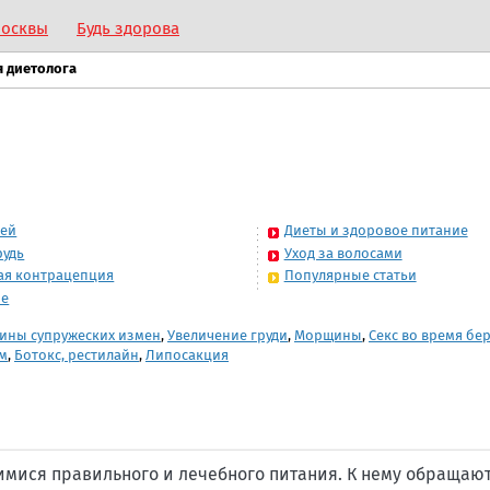
Москвы
Будь здорова
я диетолога
жей
Диеты и здоровое питание
рудь
Уход за волосами
ая контрацепция
Популярные статьи
ие
ины супружеских измен
,
Увеличение груди
,
Морщины
,
Секс во время бе
м
,
Ботокс, рестилайн
,
Липосакция
мися правильного и лечебного питания. К нему обращают