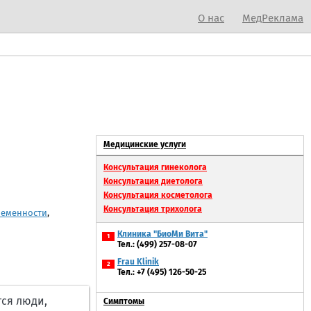
О нас
МедРеклама
Медицинские услуги
Консультация гинеколога
Консультация диетолога
Консультация косметолога
Консультация трихолога
ременности
,
Клиника "БиоМи Вита"
1
Тел.: (499) 257-08-07
Frau Klinik
2
Тел.: +7 (495) 126-50-25
ся люди,
Симптомы