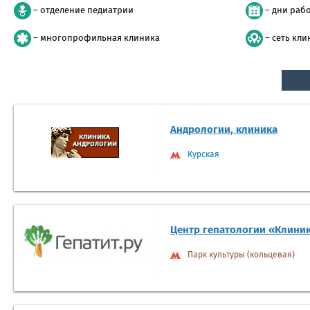
– отделение педиатрии
– дни раб
– многопрофильная клиника
– сеть кли
Андрологии, клиника
Курская
Центр гепатологии «Клиник
Парк культуры (кольцевая)