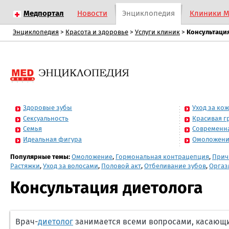
Медпортал
Новости
Энциклопедия
Клиники 
Энциклопедия
>
Красота и здоровье
>
Услуги клиник
>
Консультаци
Здоровые зубы
Уход за ко
Сексуальность
Красивая г
Семья
Современн
Идеальная фигура
Омоложен
Популярные темы:
Омоложение
,
Гормональная контрацепция
,
Прич
Растяжки
,
Уход за волосами
,
Половой акт
,
Отбеливание зубов
,
Оргаз
Консультация диетолога
Врач-
диетолог
занимается всеми вопросами, касающи