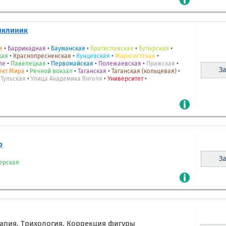
иклиник
я
•
Баррикадная
•
Бауманская
•
Братиславская
•
Бутырская
•
кая
•
Краснопресненская
•
Кунцевская
•
Марксистская
•
ле
•
Павелецкая
•
Первомайская
•
Полежаевская
•
Пражская
•
За
ект Мира
•
Речной вокзал
•
Таганская
•
Таганская (кольцевая)
•
•
Тульская
•
Улица Академика Янгеля
•
Университет
•
р
За
ерская
рапия. Трихология. Коррекция фигуры