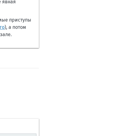
е явная
мые приступы
го
), а потом
зале.