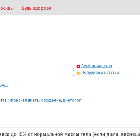
Москвы
Будь здорова
Вегетарианство
Популярные статьи
 БАДы
иета
,
Японская диета
,
Похудение
,
Диетолог
еса до 15% от нормальной массы тела (если дама, весивша