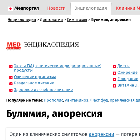
Медпортал
Новости
Энциклопедия
Клиники 
Энциклопедия
>
Диетология
>
Симптомы
>
Булимия, анорексия
Эко- и ГМ (генетически модифицированные)
Диеты
продукты
Ожирение
Очищение организма
Голодание
Раздельное питание
Витамины,
Здоровое и лечебное питание
Популярные темы:
Прополис
,
Авитаминоз
,
Фаст фуд
,
Кремлевская д
Булимия, анорексия
Один из клинических симптомов
анорексии
— потеря в