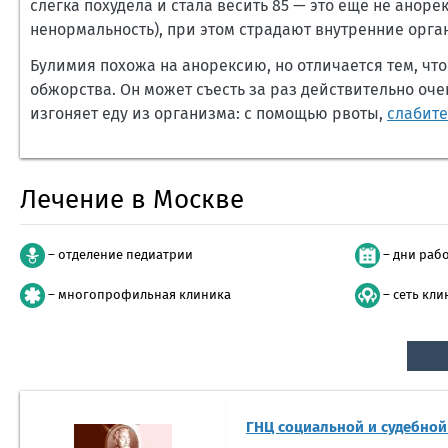
слегка похудела и стала весить 85 — это еще не анорек
ненормальность), при этом страдают внутренние орг
Булимия похожа на анорексию, но отличается тем, ч
обжорства. Он может съесть за раз действительно оч
изгоняет еду из организма: с помощью рвоты,
слабит
Лечение в Москве
– отделение педиатрии
– дни раб
– многопрофильная клиника
– сеть кли
ГНЦ социальной и судебной 