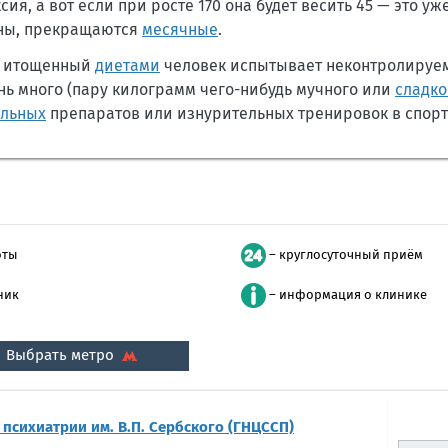
сия, а вот если при росте 170 она будет весить 45 — это уж
аны, прекращаются
месячные
.
то итощенный
диетами
человек испытывает неконтролируе
ень много (пару килограмм
чего-нибудь
мучного или
сладко
ельных
препаратов или изнурительных тренировок в спорт
оты
– круглосуточный приём
ник
– информация о клинике
Выбрать метро
психиатрии им. В.П. Сербского (ГНЦССП)