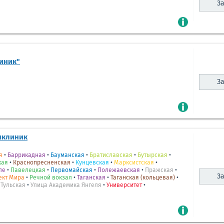
За
иник"
За
иклиник
я
•
Баррикадная
•
Бауманская
•
Братиславская
•
Бутырская
•
кая
•
Краснопресненская
•
Кунцевская
•
Марксистская
•
ле
•
Павелецкая
•
Первомайская
•
Полежаевская
•
Пражская
•
За
ект Мира
•
Речной вокзал
•
Таганская
•
Таганская (кольцевая)
•
•
Тульская
•
Улица Академика Янгеля
•
Университет
•