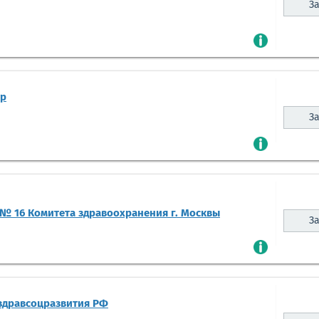
За
тр
За
№ 16 Комитета здравоохранения г. Москвы
За
здравсоцразвития РФ