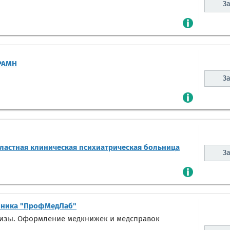
За
 РАМН
За
ластная клиническая психиатрическая больница
За
ника "ПрофМедЛаб"
лизы. Оформление медкнижек и медсправок