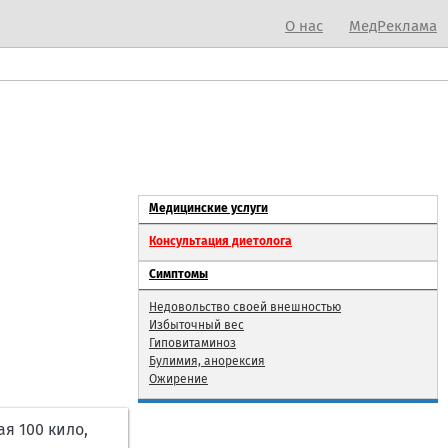
О нас
МедРеклама
Медицинские услуги
Консультация диетолога
Симптомы
Недовольство своей внешностью
Избыточный вес
Гиповитаминоз
Булимия, анорексия
Ожирение
я 100 кило,