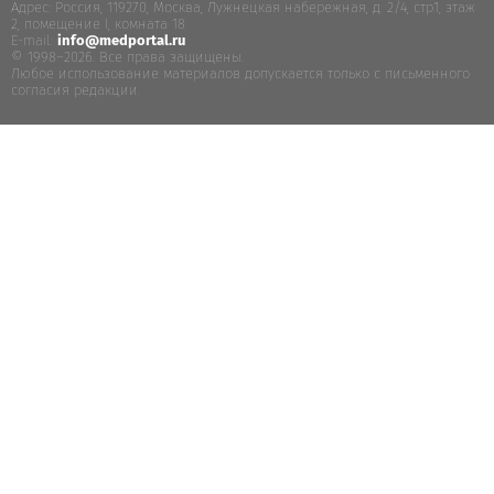
Адрес: Россия, 119270, Москва, Лужнецкая набережная, д. 2/4, стр.1, этаж
2, помещение I, комната 18
E-mail:
info@medportal.ru
© 1998–2026. Все права защищены.
Любое использование материалов допускается только с письменного
согласия редакции.