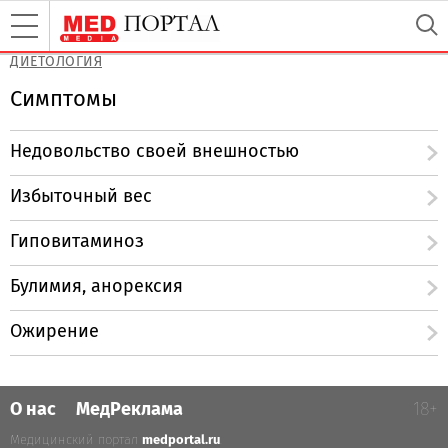
ДИЕТОЛОГИЯ
Симптомы
Недовольство своей внешностью
Избыточный вес
Гиповитаминоз
Булимия, анорексия
Ожирение
О нас
МедРеклама
18+
Медицинский портал
medportal.ru
.