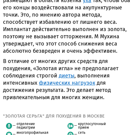
размещают в области козелка
уха
так, чтобы оба
его концы воздействовали на акупунктурные
точки. Это, по мнению автора метода,
способствует избавлению от лишнего веса.
Имплантат действительно выполнен из золота,
поэтому не вызывает отторжения. М Мухина
утверждает, что этот способ снижения веса
абсолютно безвреден и очень эффективен.
В отличие от многих других средств для
похудения, «Золотая игла» не предполагает
соблюдения строгой
диеты
, выполнения
интенсивных
физических нагрузок
для
достижения результата. Это делает метод
привлекательным для многих женщин.
"ЗОЛОТАЯ СЕРЬГА" ДЛЯ ПОХУДЕНИЯ В МОСКВЕ
отделение
круглосуточный
педиатрии
приём
многопрофильная
сеть