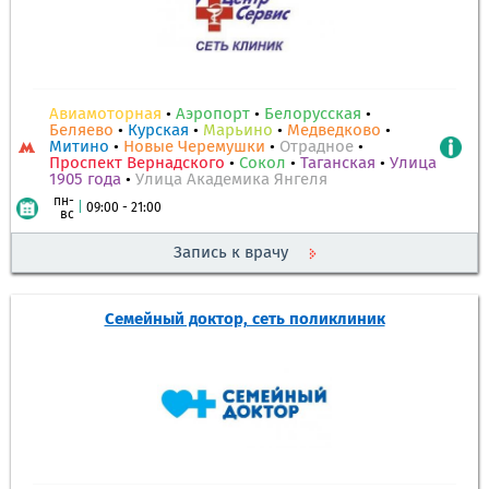
Авиамоторная
•
Аэропорт
•
Белорусская
•
Беляево
•
Курская
•
Марьино
•
Медведково
•
Митино
•
Новые Черемушки
•
Отрадное
•
Проспект Вернадского
•
Сокол
•
Таганская
•
Улица
1905 года
•
Улица Академика Янгеля
пн-
|
09:00 - 21:00
вс
Запись к врачу
Семейный доктор, сеть поликлиник