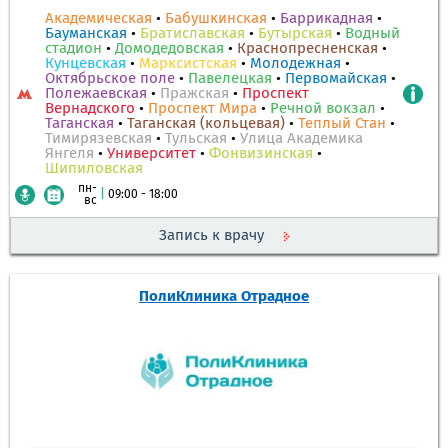
Академическая
•
Бабушкинская
•
Баррикадная
•
Бауманская
•
Братиславская
•
Бутырская
•
Водный
стадион
•
Домодедовская
•
Краснопресненская
•
Кунцевская
•
Марксистская
•
Молодежная
•
Октябрьское поле
•
Павелецкая
•
Первомайская
•
Полежаевская
•
Пражская
•
Проспект
Вернадского
•
Проспект Мира
•
Речной вокзал
•
Таганская
•
Таганская (кольцевая)
•
Теплый Стан
•
Тимирязевская
•
Тульская
•
Улица Академика
Янгеля
•
Университет
•
Фонвизинская
•
Шипиловская
пн-
|
09:00 - 18:00
вс
Запись к врачу
ПолиКлиника Отрадное