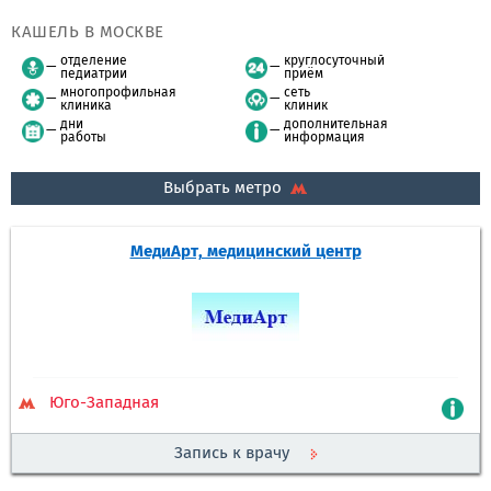
КАШЕЛЬ В МОСКВЕ
отделение
круглосуточный
педиатрии
приём
многопрофильная
сеть
клиника
клиник
дни
дополнительная
работы
информация
Выбрать метро
МедиАрт, медицинский центр
Юго-Западная
Запись к врачу