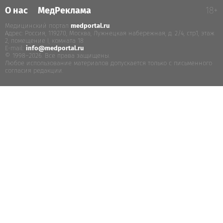
О нас
МедРеклама
18+
Медицинский портал
medportal.ru
.
Адрес: Россия, 119270, Москва, Лужнецкая набережная, д. 2/4, стр.1, этаж
2, помещение I, комната 18
E-mail:
info@medportal.ru
© 1998–2026. Все права защищены.
Любое использование материалов допускается только с письменного
согласия редакции.