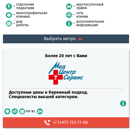
отделение
круглосуточный
педиатрии
приём
многопрофильная
сеть
клиника
клиник
дни
дополнительная
работы
информация
Выбрать метро
Более 20 лет с Вами
Доступные цены и бережный подход.
Специалисты высшей категории.
пн-вс
+7 (495) 152-11-66