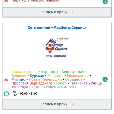
Парк культуры (кольцевая)
Запись к врачу
Сеть клиник «МедЦентрСервис»
Авиамоторная
•
Аэропорт
•
Белорусская
•
Беляево
•
Курская
•
Марьино
•
Медведково
•
Митино
•
Новые Черемушки
•
Отрадное
•
Проспект Вернадского
•
Сокол
•
Таганская
•
Улица
1905 года
•
Улица Академика Янгеля
пн-
|
09:00 - 21:00
вс
Запись к врачу