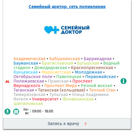
Семейный доктор, сеть поликлиник
Академическая
•
Бабушкинская
•
Баррикадная
•
Бауманская
•
Братиславская
•
Бутырская
•
Водный
стадион
•
Домодедовская
•
Краснопресненская
•
Кунцевская
•
Марксистская
•
Молодежная
•
Октябрьское поле
•
Павелецкая
•
Первомайская
•
Полежаевская
•
Пражская
•
Проспект
Вернадского
•
Проспект Мира
•
Речной вокзал
•
Таганская
•
Таганская (кольцевая)
•
Теплый Стан
•
Тимирязевская
•
Тульская
•
Улица Академика
Янгеля
•
Университет
•
Фонвизинская
•
Шипиловская
пн-
|
09:00 - 18:00
вс
Запись к врачу