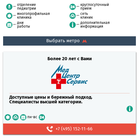
отделение
круглосуточный
педиатрии
приём
многопрофильная
сеть
клиника
клиник
дни
дополнительная
работы
информация
Выбрать метро
Более 20 лет с Вами
Доступные цены и бережный подход.
Специалисты высшей категории.
пн-вс
+7 (495) 152-11-66