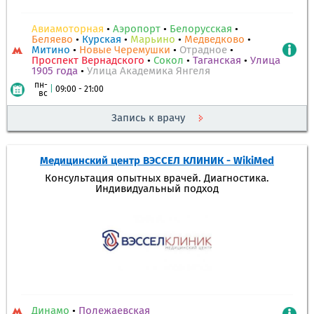
Авиамоторная
•
Аэропорт
•
Белорусская
•
Беляево
•
Курская
•
Марьино
•
Медведково
•
Митино
•
Новые Черемушки
•
Отрадное
•
Проспект Вернадского
•
Сокол
•
Таганская
•
Улица
1905 года
•
Улица Академика Янгеля
пн-
|
09:00 - 21:00
вс
Запись к врачу
Медицинский центр ВЭССЕЛ КЛИНИК - WikiMed
Консультация опытных врачей. Диагностика.
Индивидуальный подход
Динамо
•
Полежаевская