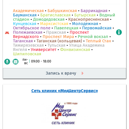
Академическая
•
Бабушкинская
•
Баррикадная
•
Бауманская
•
Братиславская
•
Бутырская
•
Водный
стадион
•
Домодедовская
•
Краснопресненская
•
Кунцевская
•
Марксистская
•
Молодежная
•
Октябрьское поле
•
Павелецкая
•
Первомайская
•
Полежаевская
•
Пражская
•
Проспект
Вернадского
•
Проспект Мира
•
Речной вокзал
•
Таганская
•
Таганская (кольцевая)
•
Теплый Стан
•
Тимирязевская
•
Тульская
•
Улица Академика
Янгеля
•
Университет
•
Фонвизинская
•
Шипиловская
пн-
|
09:00 - 18:00
вс
Запись к врачу
Сеть клиник «МедЦентрСервис»