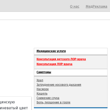
О нас
МедРеклама
Медицинские услуги
Консультация детского ЛОР-врача
Консультация ЛОР-врача
Симптомы
Храп
Затруднение носового дыхания
Насморк
Кашель
Снижение слуха
ицинскую
Боль, першение в горле
синеватый цвет