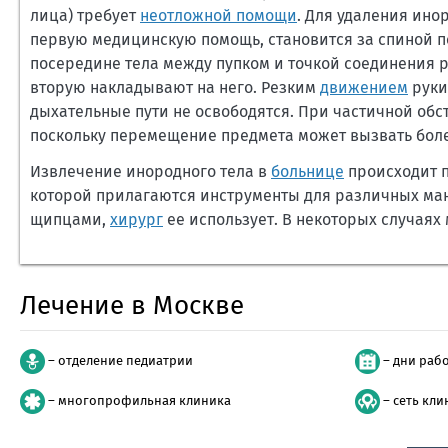
лица) требует
неотложной помощи
. Для удаления ино
первую медицинскую помощь, становится за спиной по
посередине тела между пупком и точкой соединения ре
вторую накладывают на него. Резким
движением
руки
дыхательные пути не освободятся. При частичной обст
поскольку перемещение предмета может вызвать боле
Извлечение инородного тела в
больнице
происходит п
которой прилагаются инструменты для различных ман
щипцами,
хирург
ее использует. В некоторых случаях
Лечение в Москве
– отделение педиатрии
– дни раб
– многопрофильная клиника
– сеть кли