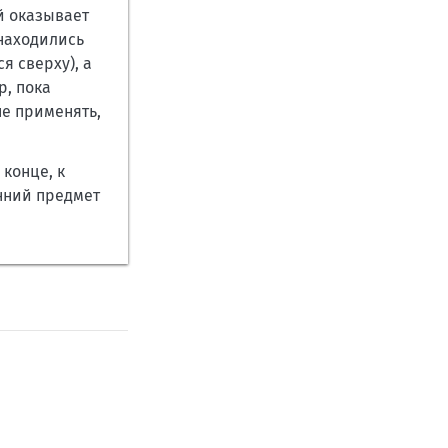
й оказывает
 находились
я сверху), а
р, пока
не применять,
конце, к
нний предмет