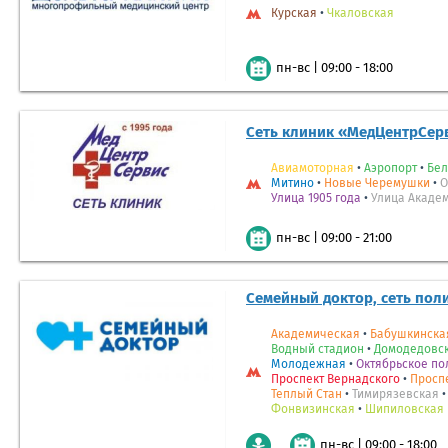
Курская
•
Чкаловская
|
09:00 - 18:00
пн-вс
Сеть клиник «МедЦентрСер
Авиамоторная
•
Аэропорт
•
Бел
Митино
•
Новые Черемушки
•
О
Улица 1905 года
•
Улица Акаде
|
09:00 - 21:00
пн-вс
Семейный доктор, сеть пол
Академическая
•
Бабушкинска
Водный стадион
•
Домодедовс
Молодежная
•
Октябрьское по
Проспект Вернадского
•
Просп
Теплый Стан
•
Тимирязевская
Фонвизинская
•
Шипиловская
|
09:00 - 18:00
пн-вс