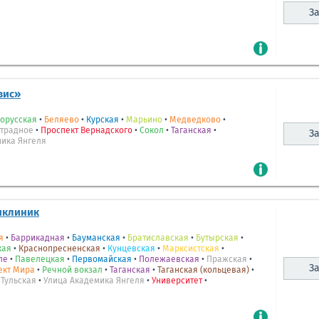
За
вис»
орусская
•
Беляево
•
Курская
•
Марьино
•
Медведково
•
традное
•
Проспект Вернадского
•
Сокол
•
Таганская
•
За
мика Янгеля
иклиник
я
•
Баррикадная
•
Бауманская
•
Братиславская
•
Бутырская
•
кая
•
Краснопресненская
•
Кунцевская
•
Марксистская
•
ле
•
Павелецкая
•
Первомайская
•
Полежаевская
•
Пражская
•
За
ект Мира
•
Речной вокзал
•
Таганская
•
Таганская (кольцевая)
•
•
Тульская
•
Улица Академика Янгеля
•
Университет
•