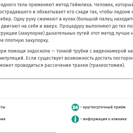
родного тела применяют метод Геймлиха. Человек, которы
страдавшего и обхватывает его сзади так, чтобы ладони
бер. Одну руку сжимают в кулак (большой палец находитс
 двигают на себя и вверх. Процедуру выполняют до тех по
рукции (закупорке) дыхательных путей этот метод лучше 
е плотную закупорку.
ри помощи эндоскопа — тонкой трубки с видеокамерой на 
ипуляций. Если существует возможность достать посторо
 может проводиться рассечение трахеи (трахеостомия).
оты
– круглосуточный приём
ник
– информация о клинике