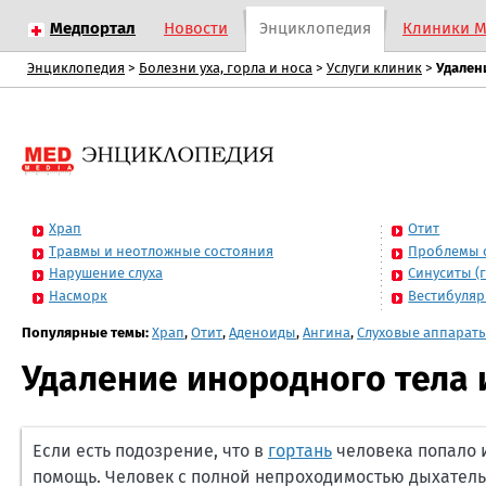
Медпортал
Новости
Энциклопедия
Клиники 
Энциклопедия
>
Болезни уха, горла и носа
>
Услуги клиник
>
Удален
Храп
Отит
Травмы и неотложные состояния
Проблемы 
Нарушение слуха
Синуситы (
Насморк
Вестибуля
Популярные темы:
Храп
,
Отит
,
Аденоиды
,
Ангина
,
Слуховые аппарат
Удаление инородного тела 
Если есть подозрение, что в
гортань
человека попало 
помощь. Человек с полной непроходимостью дыхатель