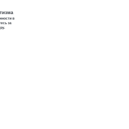
пробиотиков и как выбрать
нужный
утизма
нности в
ПЕДИАТРИЯ
тесь за
ру.
ПАРТНЕРСКИЙ МАТЕРИАЛ
"Вшивые" мифы: что нужно
знать о вшах
ПЕДИАТРИЯ
ПАРТНЕРСКИЙ МАТЕРИАЛ
Отдыхаем без вреда:
особенности детской
акклиматизации