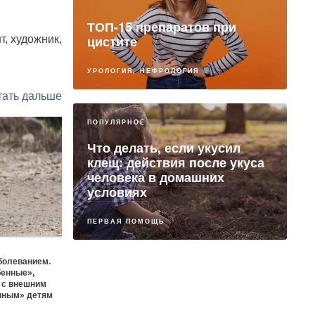
ТОП-15 препаратов при
цистите
, художник,
УРОЛОГИЯ, НЕФРОЛОГИЯ
ПОПУЛЯРНОЕ
Что делать, если укусил
клещ: действия после укуса
человека в домашних
условиях
ПЕРВАЯ ПОМОЩЬ
болеванием.
бенные»,
ПАРТНЕРСКИЙ МАТЕРИАЛ
 с внешним
енным» детям
Когда нужна сила