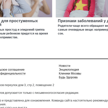
л для простуженных
Признаки заболеваний у 
й
Родители чаще всего обращают в
ых простуд и эпидемий гриппа
самые очевидные вещи: например,
ным ребенком придется на время
сон.
теприимстве.
Новости
ьское соглашение
Энциклопедия
нфиденциальности
Клиники Москвы
Будь Здорова
хов переулок дом 3, стр.2, помещение 2
в допускается только с письменногосогласия редакции.
 и представлена для ознакомления. Команда сайта настоятельно рекоменду
ания.