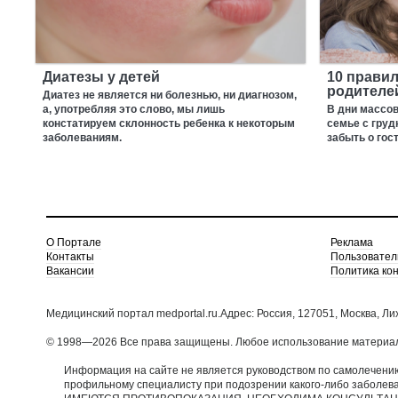
Диатезы у детей
10 прави
родителе
Диатез не является ни болезнью, ни диагнозом,
а, употребляя это слово, мы лишь
В дни массов
констатируем склонность ребенка к некоторым
семье с груд
заболеваниям.
забыть о гос
О Портале
Реклама
Контакты
Пользовател
Вакансии
Политика ко
Медицинский портал medportal.ru.Адрес: Россия, 127051, Москва, Ли
© 1998—2026 Все права защищены. Любое использование материало
Информация на сайте не является руководством по самолечению
профильному специалисту при подозрении какого-либо заболев