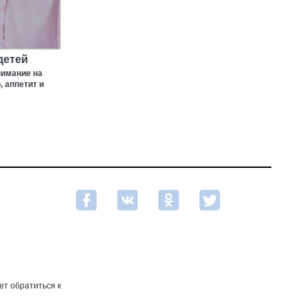
детей
нимание на
 аппетит и
ет обратиться к