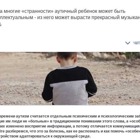
а многие «странности» аутичный ребенок может быть
ллектуальным - из него может вырасти прекрасный музыкант
.
времени аутизм считается отдельным психическим и психологическим за
е им люди не «больные» в традиционном понимании этого слова, а «осо
них изменено восприятие информации, а потому отличается коммуникация
те разберемся, что это за болезнь, как ее распознать и как помочь «особ
тройством адаптироваться к окружающей среде.