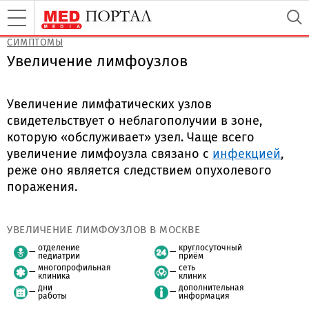
СИМПТОМЫ
Увеличение лимфоузлов
Увеличение лимфатических узлов
свидетельствует о неблагополучии в зоне,
которую «обслуживает» узел. Чаще всего
увеличение лимфоузла связано с
инфекцией
,
реже оно является следствием опухолевого
поражения.
УВЕЛИЧЕНИЕ ЛИМФОУЗЛОВ В МОСКВЕ
отделение
круглосуточный
педиатрии
приём
многопрофильная
сеть
клиника
клиник
дни
дополнительная
работы
информация