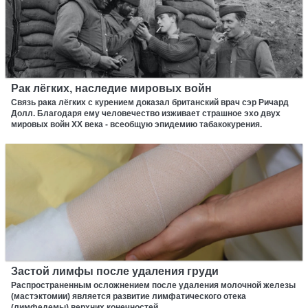
Рак лёгких, наследие мировых войн
Связь рака лёгких с курением доказал британский врач сэр Ричард
Долл. Благодаря ему человечество изживает страшное эхо двух
мировых войн XX века - всеобщую эпидемию табакокурения.
Застой лимфы после удаления груди
Распространенным осложнением после удаления молочной железы
(мастэктомии) является развитие лимфатического отека
(лимфедемы) верхних конечностей.