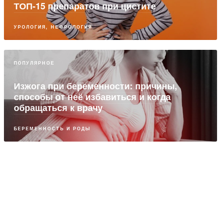
ТОП-15 препаратов при цистите
УРОЛОГИЯ, НЕФРОЛОГИЯ
ПОПУЛЯРНОЕ
Изжога при беременности: причины,
способы от неё избавиться и когда
обращаться к врачу
БЕРЕМЕННОСТЬ И РОДЫ
ПАРТНЕРСКИЙ МАТЕРИАЛ
Диагностика и лечение гинекологического
рака: актуальные методы