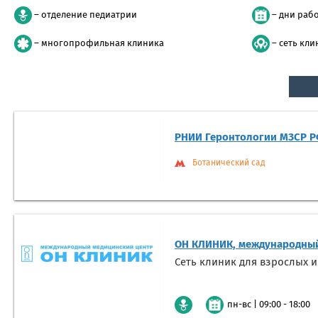
– отделение педиатрии
– дни раб
– многопрофильная клиника
– сеть кли
РНИИ Геронтологии МЗСР 
Ботанический сад
ОН КЛИНИК, международный
Сеть клиник для взрослых и
|
09:00 - 18:00
пн-вс