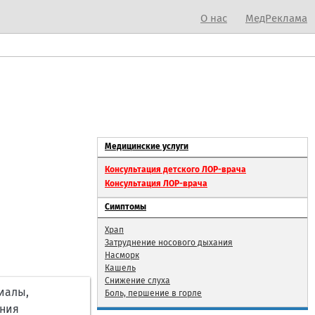
О нас
МедРеклама
Медицинские услуги
Консультация детского ЛОР-врача
Консультация ЛОР-врача
Симптомы
Храп
Затруднение носового дыхания
Насморк
Кашель
Снижение слуха
иалы,
Боль, першение в горле
ения