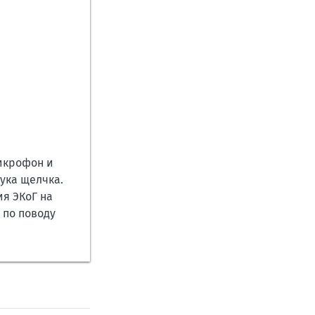
микрофон и
ука щелчка.
я ЭКоГ на
 по поводу