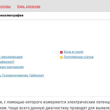
Москвы
Будь здорова
окохлеография
Боль в горле
с миндалинами
Популярные статьи
гайморит)
рные нарушения
ы
,
Головокружение
,
Гайморит
ия, с помощью которого измеряются электрические потенц
ком. Чаще всего данную диагностику проводят для выявл