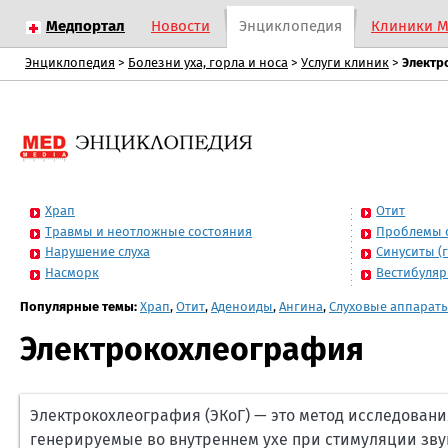
Медпортал
Новости
Энциклопедия
Клиники 
Энциклопедия
>
Болезни уха, горла и носа
>
Услуги клиник
>
Электр
Храп
Отит
Травмы и неотложные состояния
Проблемы 
Нарушение слуха
Синуситы (
Насморк
Вестибуля
Популярные темы:
Храп
,
Отит
,
Аденоиды
,
Ангина
,
Слуховые аппарат
Электрокохлеография
Электрокохлеография (ЭКоГ) — это метод исследован
генерируемые во внутреннем ухе при стимуляции зву