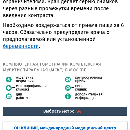
ограничителями. Врач делает серию снимков
через разные промежутки времени после
введения контраста.
Необходимо воздержаться от приема пищи за 6
часов. Обязательно предупредите врача о
предполагаемой или установленной
беременности
.
КОМПЬЮТЕРНАЯ ТОМОГРАФИЯ КОМПЛЕКСНАЯ
МУЛЬТИСПИРАЛЬНАЯ (МСКТ) В МОСКВЕ
отделение
круглосуточный
педиатрии
приём
многопрофильная
сеть
клиника
клиник
дни
дополнительная
работы
информация
Выбрать метро
ОН КЛИНИК, международный медицинский центр