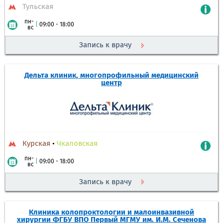
Тульская
пн-
|
09:00 - 18:00
вс
Запись к врачу
Дельта клиник, многопрофильный медицинский
центр
Курская
•
Чкаловская
пн-
|
09:00 - 18:00
вс
Запись к врачу
Клиника колопроктологии и малоинвазивной
хирургии ФГБУ ВПО Первый МГМУ им. И.М. Сеченова