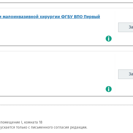
и малоинвазивной хирургии ФГБУ ВПО Первый
За
За
, помещение I, комната 18
скается только с письменного согласия редакции.