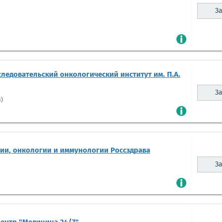
За
ледовательский онкологический институт им. П.А.
За
)
ии, онкологии и иммунологии Россздрава
За