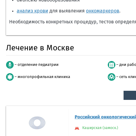
биопсию новообразования
анализ крови
для выявления
онкомаркеров
.
Необходимость конкретных процедур, тестов определ
Лечение в Москве
– отделение педиатрии
– дни раб
– многопрофильная клиника
– сеть кли
Российский онкологический
Каширская (замоск.)