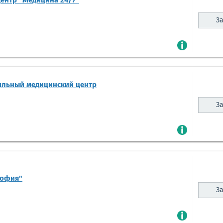
ентр "Медицина 24/7"
За
ильный медицинский центр
За
София"
За