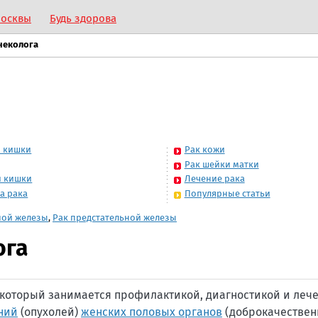
Москвы
Будь здорова
неколога
й кишки
Рак кожи
Рак шейки матки
й кишки
Лечение рака
а рака
Популярные статьи
ной железы
,
Рак предстательной железы
ога
, который занимается профилактикой, диагностикой и леч
ний
(опухолей)
женских половых органов
(доброкачествен