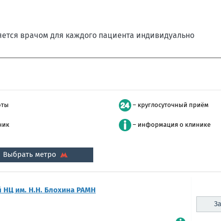
яется врачом для каждого пациента индивидуально
оты
– круглосуточный приём
ник
– информация о клинике
Выбрать метро
 НЦ им. Н.Н. Блохина РАМН
За