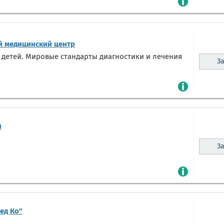
 медицинский центр
 детей. Мировые стандарты диагностики и лечения
За
и
За
ед Ко"