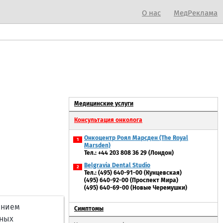
О нас
МедРеклама
Медицинские услуги
Консультация онколога
Онкоцентр Роял Марсден (The Royal
1
Marsden)
Тел.: +44 203 808 36 29 (Лондон)
Belgravia Dental Studio
2
Тел.: (495) 640-91-00 (Кунцевская)
(495) 640-92-00 (Проспект Мира)
(495) 640-69-00 (Новые Черемушки)
ением
Симптомы
ных