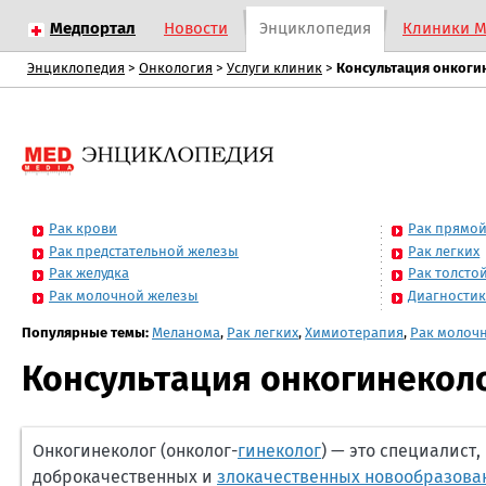
Медпортал
Новости
Энциклопедия
Клиники 
Энциклопедия
>
Онкология
>
Услуги клиник
>
Консультация онкоги
Рак крови
Рак прямо
Рак предстательной железы
Рак легких
Рак желудка
Рак толсто
Рак молочной железы
Диагностик
Популярные темы:
Меланома
,
Рак легких
,
Химиотерапия
,
Рак молоч
Консультация онкогинекол
Онкогинеколог (онколог-
гинеколог
) — это специалист
доброкачественных и
злокачественных новообразова