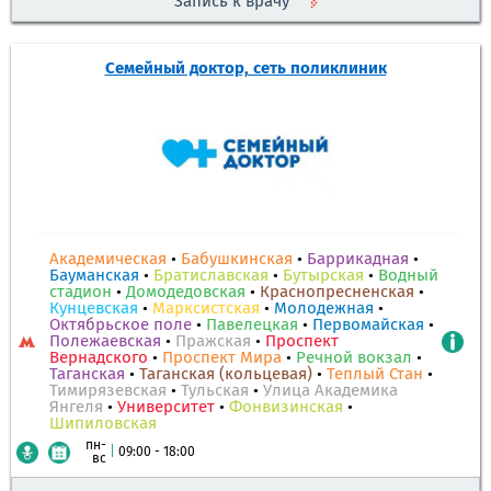
Запись к врачу
Семейный доктор, сеть поликлиник
Академическая
•
Бабушкинская
•
Баррикадная
•
Бауманская
•
Братиславская
•
Бутырская
•
Водный
стадион
•
Домодедовская
•
Краснопресненская
•
Кунцевская
•
Марксистская
•
Молодежная
•
Октябрьское поле
•
Павелецкая
•
Первомайская
•
Полежаевская
•
Пражская
•
Проспект
Вернадского
•
Проспект Мира
•
Речной вокзал
•
Таганская
•
Таганская (кольцевая)
•
Теплый Стан
•
Тимирязевская
•
Тульская
•
Улица Академика
Янгеля
•
Университет
•
Фонвизинская
•
Шипиловская
пн-
|
09:00 - 18:00
вс