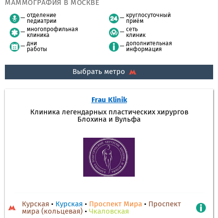
МАММОГРАФИЯ В МОСКВЕ
отделение
круглосуточный
педиатрии
приём
многопрофильная
сеть
клиника
клиник
дни
дополнительная
работы
информация
Выбрать метро
Frau Klinik
Клиника легендарных пластических хирургов
Блохина и Вульфа
Курская
•
Курская
•
Проспект Мира
•
Проспект
мира (кольцевая)
•
Чкаловская