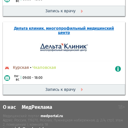
вс
Запись к врачу
Дельта клиник, многопрофильный медицинский
центр
Курская
•
Чкаловская
пн-
|
09:00 - 18:00
вс
Запись к врачу
О нас
МедРеклама
18+
Медицинский портал
medportal.ru
.
Адрес: Россия, 119270, Москва, Лужнецкая набережная, д. 2/4, стр.1, этаж
2, помещение I, комната 18