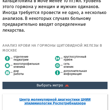
кальцитонина в моче менее 10 пг/мл. Уровень
этого гормона у женщин и мужчин одинаков.
Иногда требуется провести не одно, а несколько
анализов. В некоторых случаях больному
предварительно вводят определенные
лекарства.
АНАЛИЗ КРОВИ НА ГОРМОНЫ ЩИТОВИДНОЙ ЖЕЛЕЗЫ В
МОСКВЕ
отделение
круглосуточный
педиатрии
приём
многопрофильная
сеть
клиника
клиник
дни
дополнительная
работы
информация
Выбрать метро
Центр молекулярной диагностики ЦНИИ
эпидемиологии Роспотребнадзора