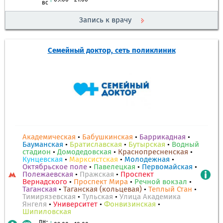
|
09:00 - 21:00
вс
Запись к врачу
Семейный доктор, сеть поликлиник
Академическая
•
Бабушкинская
•
Баррикадная
•
Бауманская
•
Братиславская
•
Бутырская
•
Водный
стадион
•
Домодедовская
•
Краснопресненская
•
Кунцевская
•
Марксистская
•
Молодежная
•
Октябрьское поле
•
Павелецкая
•
Первомайская
•
Полежаевская
•
Пражская
•
Проспект
Вернадского
•
Проспект Мира
•
Речной вокзал
•
Таганская
•
Таганская (кольцевая)
•
Теплый Стан
•
Тимирязевская
•
Тульская
•
Улица Академика
Янгеля
•
Университет
•
Фонвизинская
•
Шипиловская
пн-