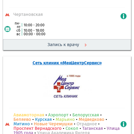
Чертановская
пн-
|
10:00 - 20:00
пт
сб
|
10:00 - 18:00
вс
|
00:00 - 00:00
Запись к врачу
Сеть клиник «МедЦентрСервис»
Авиамоторная
•
Аэропорт
•
Белорусская
•
Беляево
•
Курская
•
Марьино
•
Медведково
•
Митино
•
Новые Черемушки
•
Отрадное
•
Проспект Вернадского
•
Сокол
•
Таганская
•
Улица
1905 года
•
Улица Академика Янгеля