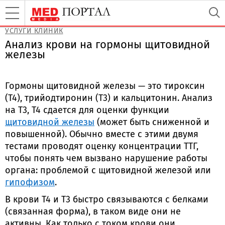
УСЛУГИ КЛИНИК
Анализ крови на гормоны щитовидной
железы
Гормоны щитовидной железы — это тироксин
(Т4), трийодтиронин (Т3) и кальцитонин. Анализ
на Т3, Т4 сдается для оценки функции
щитовидной железы
(может быть сниженной и
повышенной). Обычно вместе с этими двумя
тестами проводят оценку концентрации ТТГ,
чтобы понять чем вызвано нарушение работы
органа: проблемой с щитовидной железой или
гипофизом
.
В крови Т4 и Т3 быстро связываются с белками
(связанная форма), в таком виде они не
активны. Как только с током крови они