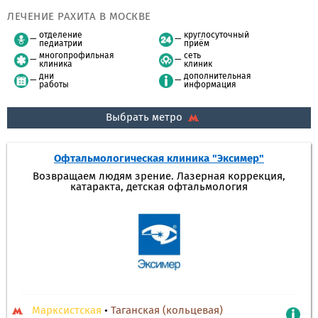
ЛЕЧЕНИЕ РАХИТА В МОСКВЕ
отделение
круглосуточный
педиатрии
приём
многопрофильная
сеть
клиника
клиник
дни
дополнительная
работы
информация
Выбрать метро
Офтальмологическая клиника "Эксимер"
Возвращаем людям зрение. Лазерная коррекция,
катаракта, детская офтальмология
Марксистская
•
Таганская (кольцевая)