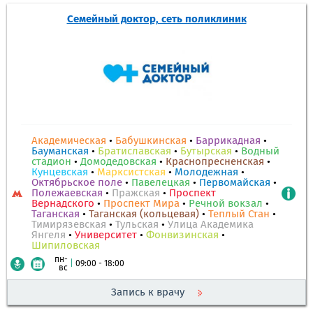
Семейный доктор, сеть поликлиник
Академическая
•
Бабушкинская
•
Баррикадная
•
Бауманская
•
Братиславская
•
Бутырская
•
Водный
стадион
•
Домодедовская
•
Краснопресненская
•
Кунцевская
•
Марксистская
•
Молодежная
•
Октябрьское поле
•
Павелецкая
•
Первомайская
•
Полежаевская
•
Пражская
•
Проспект
Вернадского
•
Проспект Мира
•
Речной вокзал
•
Таганская
•
Таганская (кольцевая)
•
Теплый Стан
•
Тимирязевская
•
Тульская
•
Улица Академика
Янгеля
•
Университет
•
Фонвизинская
•
Шипиловская
пн-
|
09:00 - 18:00
вс
Запись к врачу