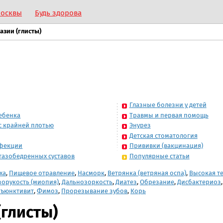
Москвы
Будь здорова
азии (глисты)
Глазные болезни у детей
ебенка
Травмы и первая помощь
с крайней плотью
Энурез
Детская стоматология
нфекции
Прививки (вакцинация)
тазобедренных суставов
Популярные статьи
ха
,
Пищевое отравление
,
Насморк
,
Ветрянка (ветряная оспа)
,
Высокая т
зорукость (миопия)
,
Дальнозоркость
,
Диатез
,
Обрезание
,
Дисбактериоз
ъюнктивит
,
Фимоз
,
Прорезывание зубов
,
Корь
(глисты)