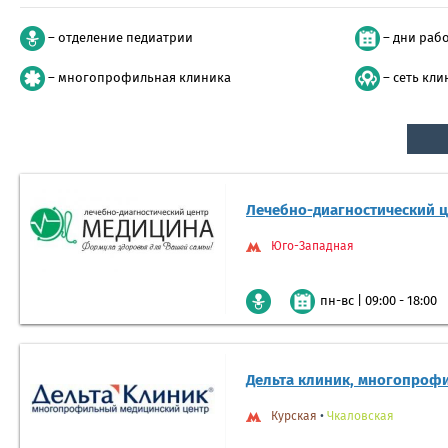
– отделение педиатрии
– дни раб
– многопрофильная клиника
– сеть кли
Лечебно-диагностический 
Юго-Западная
|
09:00 - 18:00
пн-вс
Дельта клиник, многопроф
Курская
•
Чкаловская