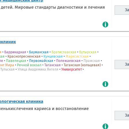
 медицинский центр
 детей. Мировые стандарты диагностики и лечения
За
иклиник
я
•
Баррикадная
•
Бауманская
•
Братиславская
•
Бутырская
•
кая
•
Краснопресненская
•
Кунцевская
•
Марксистская
•
ле
•
Павелецкая
•
Первомайская
•
Полежаевская
•
Пражская
•
За
ект Мира
•
Речной вокзал
•
Таганская
•
Таганская (кольцевая)
•
•
Тульская
•
Улица Академика Янгеля
•
Университет
•
ологическая клиника
леньких:лечения кариеса и восстановление
За