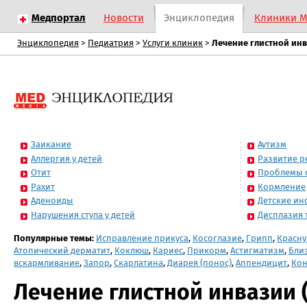
Медпортал
Новости
Энциклопедия
Клиники 
Энциклопедия
>
Педиатрия
>
Услуги клиник
>
Лечение глистной инв
Заикание
Аутизм
Аллергия у детей
Развитие р
Отит
Проблемы 
Рахит
Кормление
Аденоиды
Детские и
Нарушения стула у детей
Дисплазия 
Популярные темы:
Исправление прикуса
,
Косоглазие
,
Грипп
,
Красну
Атопический дерматит
,
Коклюш
,
Кариес
,
Прикорм
,
Астигматизм
,
Бли
вскармливание
,
Запор
,
Скарлатина
,
Диарея (понос)
,
Аппендицит
,
Кон
Лечение глистной инвазии 