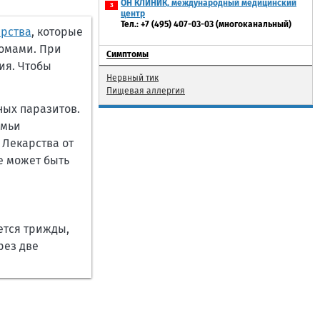
ОН КЛИНИК, международный медицинский
3
центр
Тел.:
+7 (495) 407-03-03 (многоканальный)
арства
, которые
томами. При
Симптомы
ия. Чтобы
Нервный тик
Пищевая аллергия
ных паразитов.
емьи
 Лекарства от
е может быть
тся трижды,
рез две