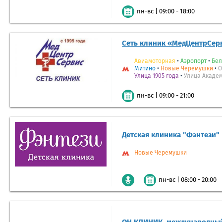
|
09:00 - 18:00
пн-вс
Сеть клиник «МедЦентрСер
Авиамоторная
•
Аэропорт
•
Бел
Митино
•
Новые Черемушки
•
О
Улица 1905 года
•
Улица Акаде
|
09:00 - 21:00
пн-вс
Детская клиника "Фэнтези"
Новые Черемушки
|
08:00 - 20:00
пн-вс