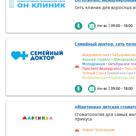
ОН КЛИНИК, международный
Сеть клиник для взрослых и
|
09:00 - 18:00
пн-вс
Семейный доктор, сеть пол
Академическая
•
Бабушкинска
Водный стадион
•
Домодедовс
Молодежная
•
Октябрьское по
Проспект Вернадского
•
Просп
Теплый Стан
•
Тимирязевская
Фонвизинская
•
Шипиловская
|
09:00 - 18:00
пн-вс
«Мартинка» детская стомат
Стоматология для самых ма
прикуса
Новые Черемушки