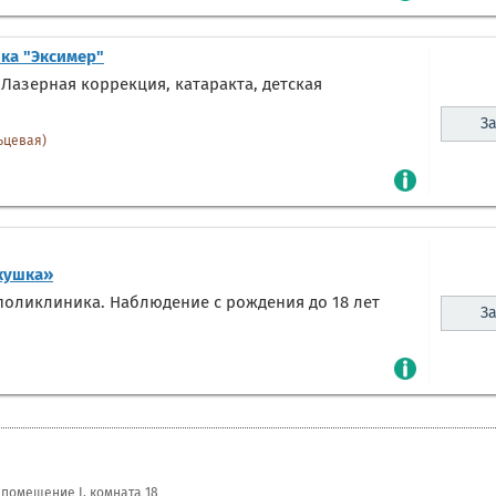
ка "Эксимер"
Лазерная коррекция, катаракта, детская
За
ьцевая)
кушка»
оликлиника. Наблюдение с рождения до 18 лет
За
, помещение I, комната 18