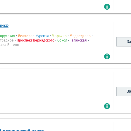
вис»
орусская
•
Беляево
•
Курская
•
Марьино
•
Медведково
•
традное
•
Проспект Вернадского
•
Сокол
•
Таганская
•
За
мика Янгеля
За