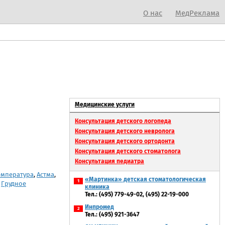
О нас
МедРеклама
Медицинские услуги
Консультация детского логопеда
Консультация детского невролога
Консультация детского ортодонта
Консультация детского стоматолога
Консультация педиатра
емпература
,
Астма
,
«Мартинка» детская стоматологическая
1
,
Грудное
клиника
Тел.: (495) 779-49-02, (495) 22-19-000
Инпромед
2
Тел.: (495) 921-3647