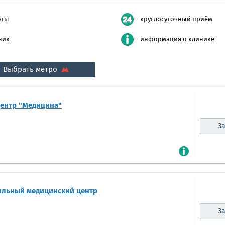
оты
– круглосуточный приём
ник
– информация о клинике
Выбрать метро
центр "Медицина"
За
ильный медицинский центр
За