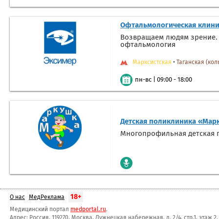
Офтальмологическая клини
Возвращаем людям зрение. 
офтальмология
Марксистская
•
Таганская (кол
|
09:00 - 18:00
пн-вс
Детская поликлиника «Мар
Многопрофильная детская п
18+
О нас
МедРеклама
Медицинский портал
medportal.ru
.
Адрес: Россия, 119270, Москва, Лужнецкая набережная, д. 2/4, стр.1, этаж 2