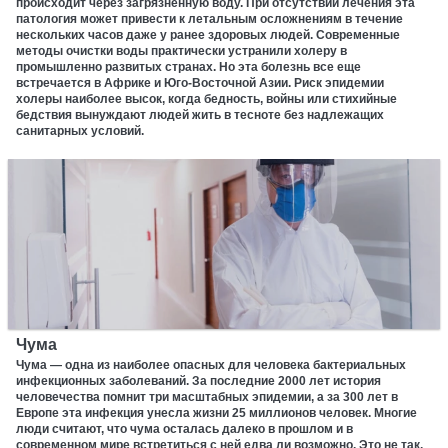
происходит через загрязненную воду. При отсутствии лечения эта
патология может привести к летальным осложнениям в течение
нескольких часов даже у ранее здоровых людей. Современные
методы очистки воды практически устранили холеру в
промышленно развитых странах. Но эта болезнь все еще
встречается в Африке и Юго-Восточной Азии. Риск эпидемии
холеры наиболее высок, когда бедность, войны или стихийные
бедствия вынуждают людей жить в тесноте без надлежащих
санитарных условий.
Чума
Чума — одна из наиболее опасных для человека бактериальных
инфекционных заболеваний. За последние 2000 лет история
человечества помнит три масштабных эпидемии, а за 300 лет в
Европе эта инфекция унесла жизни 25 миллионов человек. Многие
люди считают, что чума осталась далеко в прошлом и в
современном мире встретиться с ней едва ли возможно. Это не так.