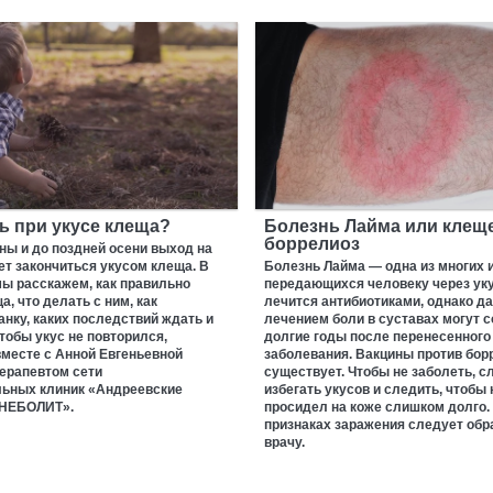
ь при укусе клеща?
Болезнь Лайма или клещ
боррелиоз
ны и до поздней осени выход на
т закончиться укусом клеща. В
Болезнь Лайма — одна из многих 
мы расскажем, как правильно
передающихся человеку через уку
а, что делать с ним, как
лечится антибиотиками, однако да
анку, каких последствий ждать и
лечением боли в суставах могут 
чтобы укус не повторился,
долгие годы после перенесенного
месте с Анной Евгеньевной
заболевания. Вакцины против бор
ерапевтом сети
существует. Чтобы не заболеть, с
ьных клиник «Андреевские
избегать укусов и следить, чтобы
 НЕБОЛИТ».
просидел на коже слишком долго.
признаках заражения следует обр
врачу.