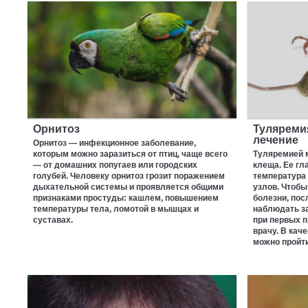
Орнитоз
Туляреми
лечение
Орнитоз — инфекционное заболевание,
которым можно заразиться от птиц, чаще всего
Туляремией м
— от домашних попугаев или городских
клеща. Ее гл
голубей. Человеку орнитоз грозит поражением
температура
дыхательной системы и проявляется общими
узлов. Чтобы
признаками простуды: кашлем, повышением
болезни, пос
температуры тела, ломотой в мышцах и
наблюдать за
суставах.
при первых п
врачу. В кач
можно пройт