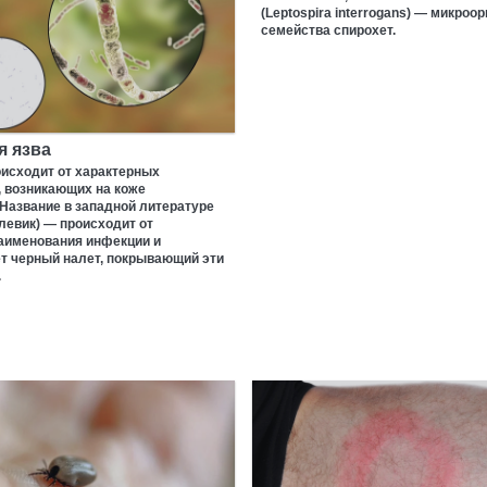
(Leptospira interrogans) — микроо
семейства спирохет.
я язва
оисходит от характерных
, возникающих на коже
Название в западной литературе
глевик) — происходит от
наименования инфекции и
т черный налет, покрывающий эти
.