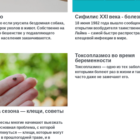
о
Сифилис XXI века - боле
то если укусила бездомная собака,
18 июня 1982 года вышло сообщен
рок уколов в живот. Собственно на
открытии возбудителя таинственн
 о бешенстве у подавляющего
Лайма – самой быстро распростр
 населения заканчиваются.
клещевой инфекции в мире.
Токсоплазмоз во время
беременности
Токсоплазмоз — одно из тех забол
которыми болеют раз в жизни и так
часто даже не замечают его.
 сезона — клещи, советы
весны многие начинают выезжать
Основная проблема, с которой
лкнуться — клещи, которые могут
 в прошлогодней траве, и в