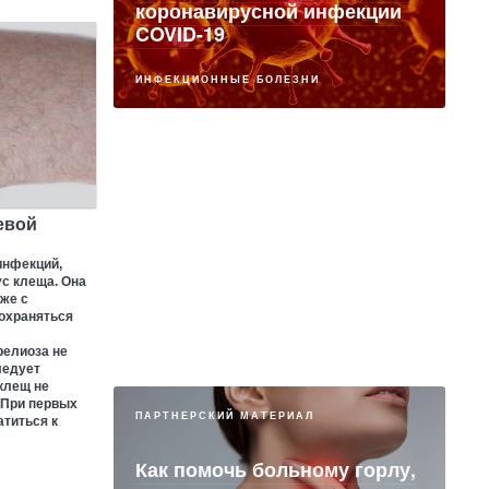
коронавирусной инфекции
COVID-19
ИНФЕКЦИОННЫЕ БОЛЕЗНИ
ПАРТНЕРСКИЙ МАТЕРИАЛ
Современные возможности
комплексного лечения ОРВИ
евой
и коронавирусной инфекции
с использованием Полисорб
инфекций,
с клеща. Она
МП
же с
сохраняться
ИНФЕКЦИОННЫЕ БОЛЕЗНИ
релиоза не
ледует
 клещ не
 При первых
ПАРТНЕРСКИЙ МАТЕРИАЛ
атиться к
Как помочь больному горлу,