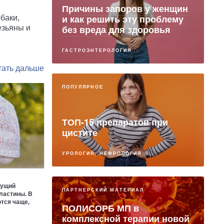
Причины запоров у женщин
и как решить эту проблему
баки,
без вреда для здоровья
езьяны и
ГАСТРОЭНТЕРОЛОГИЯ
ПОПУЛЯРНОЕ
ТОП-15 препаратов при
цистите
УРОЛОГИЯ, НЕФРОЛОГИЯ
гущий
ПАРТНЕРСКИЙ МАТЕРИАЛ
ластины. В
ются чаще,
ПОЛИСОРБ МП в
комплексной терапии новой