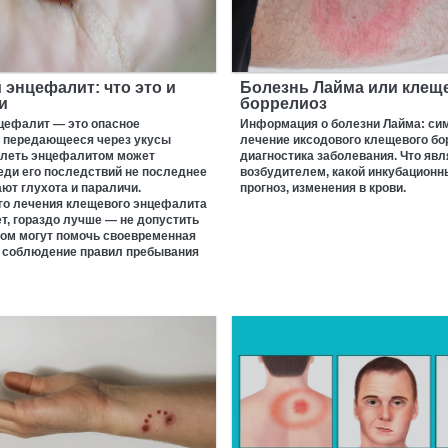
энцефалит: что это и
Болезнь Лайма или клещ
и
боррелиоз
цефалит — это опасное
Информация о болезни Лайма: си
, передающееся через укусы
лечение иксодового клещевого бо
олеть энцефалитом может
диагностика заболевания. Что явл
еди его последствий не последнее
возбудителем, какой инкубационн
ют глухота и параличи.
прогноз, изменения в крови.
о лечения клещевого энцефалита
т, гораздо лучше — не допустить
том могут помочь своевременная
и соблюдение правил пребывания