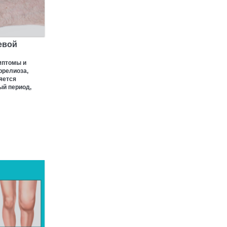
евой
мптомы и
ррелиоза,
яется
ый период,