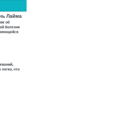
знь Лайма
ие об
ой болезни
аняющейся
еваний,
 легко, что