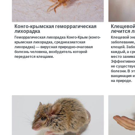
Конго-крымская геморрагическая
Клещевой 
лихорадка
лечится л
Геморрагическая лихорадка Конго-Крым (конго-
Клещевой эн
крымская лихорадка, среднеазиатская
заболевание
лихорадка) — вирусная природно-очаговая
клещей. Заб
болезнь человека, возбудитель которой
каждый, а ср
передается клещами.
место занима
Эффективног
не существуе
болезни. В э
вакцинация 
на природе.