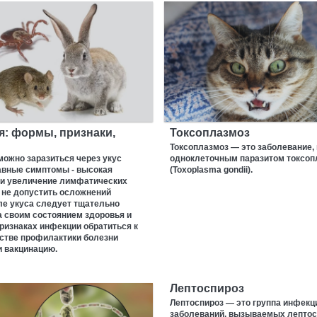
я: формы, признаки,
Токсоплазмоз
Токсоплазмоз — это заболевание
ожно заразиться через укус
одноклеточным паразитом токсоп
авные симптомы - высокая
(Toxoplasma gondii).
 и увеличение лимфатических
 не допустить осложнений
ле укуса следует тщательно
 своим состоянием здоровья и
ризнаках инфекции обратиться к
естве профилактики болезни
и вакцинацию.
Лептоспироз
Лептоспироз — это группа инфек
заболеваний, вызываемых лепто