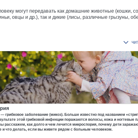
ловеку могут передавать как домашние животные (кошки, со
иньи, овцы и др.), так и дикие (лисы, различные грызуны, об
рия
— грибковое заболевание (микоз). Больше известно под названием «стри
зультате этой грибковой инфекции поражаются волосы, кожа и ногтевые п
мы расскажем, как долго и чем лечится микроспория, почему дети заража
 и что делать, если вы живете рядом с больным человеком.