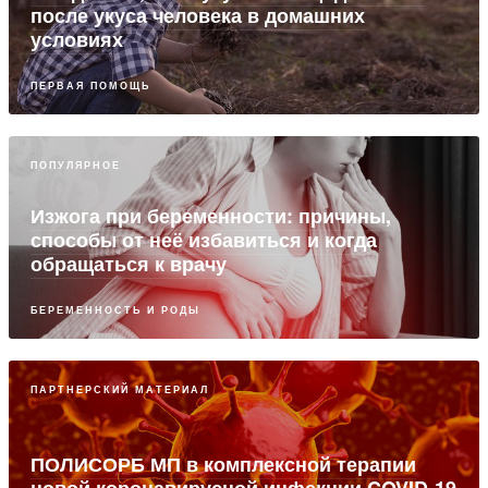
после укуса человека в домашних
условиях
ПЕРВАЯ ПОМОЩЬ
ПОПУЛЯРНОЕ
Изжога при беременности: причины,
способы от неё избавиться и когда
обращаться к врачу
БЕРЕМЕННОСТЬ И РОДЫ
ПАРТНЕРСКИЙ МАТЕРИАЛ
ПОЛИСОРБ МП в комплексной терапии
новой коронавирусной инфекции COVID-19