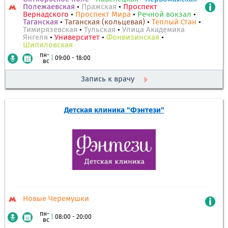
Полежаевская
•
Пражская
•
Проспект
Вернадского
•
Проспект Мира
•
Речной вокзал
•
Таганская
•
Таганская (кольцевая)
•
Теплый Стан
•
Тимирязевская
•
Тульская
•
Улица Академика
Янгеля
•
Университет
•
Фонвизинская
•
Шипиловская
пн-
|
09:00 - 18:00
вс
Запись к врачу
Детская клиника "Фэнтези"
Новые Черемушки
пн-
|
08:00 - 20:00
вс