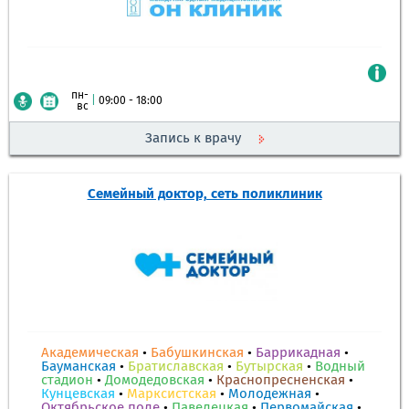
пн-
|
09:00 - 18:00
вс
Запись к врачу
Семейный доктор, сеть поликлиник
Академическая
•
Бабушкинская
•
Баррикадная
•
Бауманская
•
Братиславская
•
Бутырская
•
Водный
стадион
•
Домодедовская
•
Краснопресненская
•
Кунцевская
•
Марксистская
•
Молодежная
•
Октябрьское поле
•
Павелецкая
•
Первомайская
•