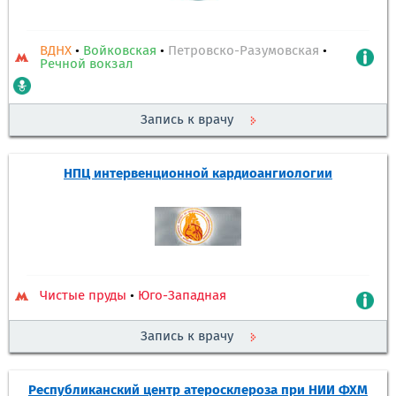
ВДНХ
•
Войковская
•
Петровско-Разумовская
•
Речной вокзал
Запись к врачу
НПЦ интервенционной кардиоангиологии
Чистые пруды
•
Юго-Западная
Запись к врачу
Республиканский центр атеросклероза при НИИ ФХМ