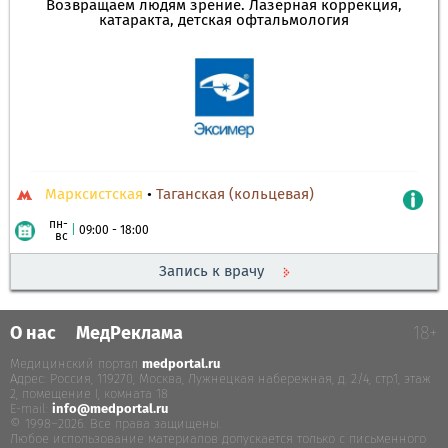
Возвращаем людям зрение. Лазерная коррекция,
катаракта, детская офтальмология
Марксистская
•
Таганская (кольцевая)
пн-
|
09:00 - 18:00
вс
Запись к врачу
О нас
МедРеклама
18+
Медицинский портал
medportal.ru
.
Адрес: Россия, 119270, Москва, Лужнецкая набережная, д. 2/4, стр.1, этаж
2, помещение I, комната 18
E-mail:
info@medportal.ru
© 1998–2026. Все права защищены.
Любое использование материалов допускается только с письменного