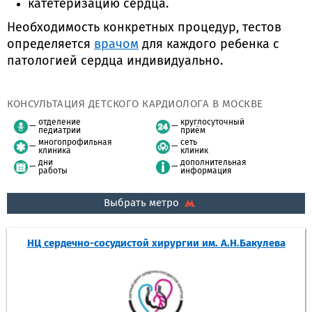
катетеризацию сердца.
Необходимость конкретных процедур, тестов
определяется
врачом
для каждого ребенка с
патологией сердца индивидуально.
КОНСУЛЬТАЦИЯ ДЕТСКОГО КАРДИОЛОГА В МОСКВЕ
отделение
круглосуточный
педиатрии
приём
многопрофильная
сеть
клиника
клиник
дни
дополнительная
работы
информация
Выбрать метро
НЦ сердечно-сосудистой хирургии им. А.Н.Бакулева